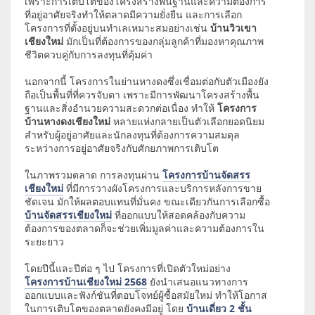
เพราะการเติบโตของโครงสร้างพื้นฐานและความต้องการ
ที่อยู่อาศัยจริงทำให้ตลาดมีความยั่งยืน และการเลือก
โครงการที่ตั้งอยู่บนทำเลเหมาะสมอย่างเช่น
บ้านวิวเขา
เชียงใหม่
มักเป็นที่ต้องการของกลุ่มลูกค้าที่มองหาคุณภาพ
ชีวิตควบคู่กับการลงทุนที่คุ้มค่า
นอกจากนี้ โครงการในย่านหางดงซึ่งเชื่อมต่อกับตัวเมืองยัง
ถือเป็นพื้นที่ที่ควรจับตา เพราะมีการพัฒนาโครงสร้างพื้น
ฐานและสิ่งอำนวยความสะดวกต่อเนื่อง ทำให้
โครงการ
บ้านหางดงเชียงใหม่
หลายแห่งกลายเป็นตัวเลือกยอดนิยม
สำหรับผู้อยู่อาศัยและนักลงทุนที่ต้องการความสมดุล
ระหว่างการอยู่อาศัยจริงกับศักยภาพการเติบโต
ในภาพรวมตลาด การลงทุนผ่าน
โครงการบ้านจัดสรร
เชียงใหม่
ที่มีการวางผังโครงการและบริการหลังการขาย
ชัดเจน มักให้ผลตอบแทนที่มั่นคง ขณะเดียวกันการเลือกซื้อ
บ้านจัดสรรเชียงใหม่
ที่ออกแบบให้สอดคล้องกับความ
ต้องการของตลาดก็จะช่วยเพิ่มมูลค่าและความต้องการใน
ระยะยาว
โดยปีนี้และปีต่อ ๆ ไป โครงการที่เปิดตัวใหม่อย่าง
โครงการบ้านเชียงใหม่ 2568
ยังนำเสนอแนวทางการ
ออกแบบและฟังก์ชันที่ตอบโจทย์ผู้ซื้อสมัยใหม่ ทำให้โอกาส
ในการเติบโตของตลาดยังคงมีอยู่ โดย
บ้านเดี่ยว 2 ชั้น