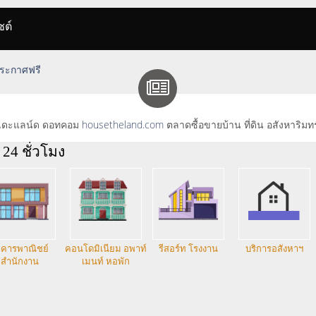
ซต์
 ประกาศฟรี
าส์เดะแลน์ด ดอทคอม
housetheland.com
ตลาดซื้อขายบ้าน ที่ดิน อสังหาริมท
24 ชั่วโมง
คารพาณิชย์
คอนโดมิเนียม อพาท์
รีสอร์ท โรงงาน
บริการอสังหาฯ
สำนักงาน
เมนท์ หอพัก