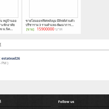
้น หมู่บ้านออ
ขายโฮมออฟฟิศหลังมุม มีลิฟต์ส่วนตัว
าะพักอาศัย
ปรีชาราม 3 รามคำแหง-พัฒนาการ...
15900000
บาท
 ม.นิด...
[ขาย]
้
:
estatead26
 PM )
์
Follow us