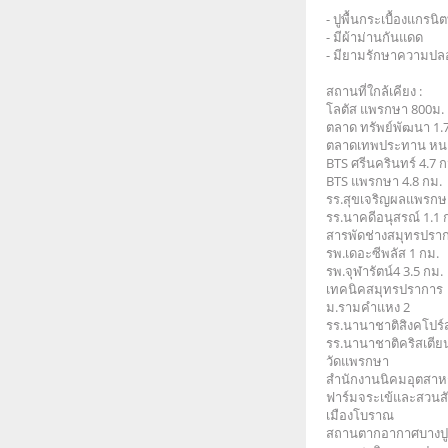
- ปูพื้นกระเบื้องแกรนิต
- มีผ้าม่านกันแดด
- มียามรักษาความปล
สถานที่ใกล้เคียง :
โลตัส แพรกษา 800ม.
ตลาด ทรัพย์พัฒนา 1.
ตลาดเทพประทาน หนา
BTS ศรีนครินทร์ 4.7 ก
BTS แพรกษา 4.8 กม.
รร.สุขเจริญผลแพรกษา
รร.นาคดีอนุสรณ์ 1.1 
สารพัดช่างสมุทรปราก
รพ.เดอะซีพลัส 1 กม.
รพ.จุฬารัตน์4 3.5 กม.
เทคนิคสมุทรปราการ
ม.รามคำแหง 2
รร.นานาชาติสิงคโปร์
รร.นานาชาติคริสเตีย
วัดแพรกษา
สำนักงานนิคมอุตสาห
ฟาร์มจระเข้และสวนสั
เมืองโบราณ
สถานตากอากาศบางป