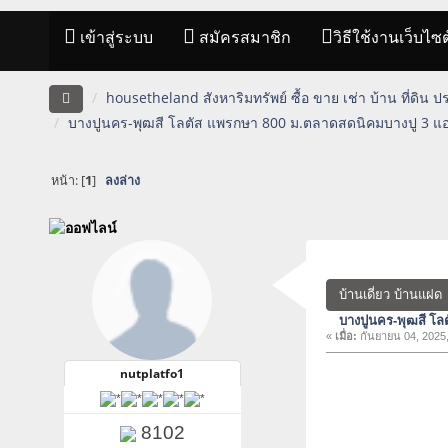
เข้าสู่ระบบ
สมัครสมาชิก
วิธีใช้งานเว็บไซต
housetheland สังหาริมทรัพย์ ซื้อ ขาย เช่า บ้าน ที่ดิน 
บางปูนคร-พุฒสี โลตัส แพรกษา 800 ม.ตลาดสดนิคมบางปู 3 แอ
หน้า: [
1
]
ลงล่าง
บ้านเดี่ยว บ้านแฝด
บางปูนคร-พุฒสี โล
«
เมื่อ:
กันยายน 04, 2025,
nutplatfo1
8102