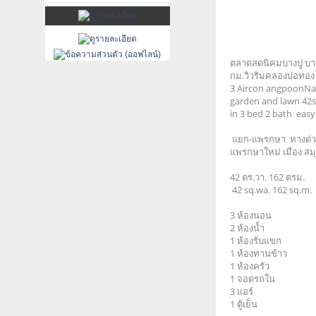
ตลาดสดนิคมบางปู บาง
กม.วิวริมคลองบ่อทอง 
3 Aircon angpoonNak
garden and lawn 42s
in 3 bed 2 bath eas
แยก-แพรกษา ทางด่ว
แพรกษาใหม่ เมือง ส
42 ตร.วา. 162 ตรม.
42 sq.wa. 162 sq.m.
3 ห้องนอน
2 ห้องน้ำ
1 ห้องรับแขก
1 ห้องทานข้าว
1 ห้องครัว
1 จอดรถใน
3 แอร์
1 ตู้เย็น