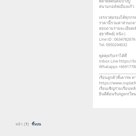
ตลาดสดนิคมบางปู
สนามกอล์ฟเมืองแก้ว
เจรจาต่อรองได้ทุกกรณี
ราคานี้รวมค่าส่วนกล
สอบถามรายละเอียดเพิ่
สุธาทิพย์( หนิง )
Line ID : 063478267
Tel. 0950294032
พูดคุยกับเราได้ที่
Inbox Line https://b
Whatapps +6691778
____________________
เรียนลูกค้าที่เคารพ
https://www.nsplat
เรียนเชิญร่วมเรียนหล
ยินดีต้อนรับAgentให
หน้า: [
1
]
ขึ้นบน