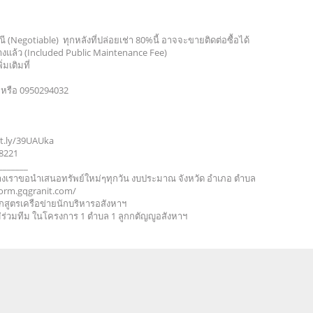
 (Negotiable) ทุกหลังที่ปล่อยเช่า 80%นี้ อาจจะขายติดต่อซื้อได้
างแล้ว (Included Public Maintenance Fee)
มเติมที่
6 หรือ 0950294032
it.ly/39UAUka
8221
_______
 ทางเราขอนำเสนอทรัพย์ใหม่ๆทุกวัน งบประมาณ จังหวัด อำเภอ ตำบล
form.gqgranit.com/
ักสูตรเครือข่ายนักบริหารอสังหาฯ
ม่ร่วมทีม ในโครงการ 1 ตำบล 1 ลูกกตัญญูอสังหาฯ