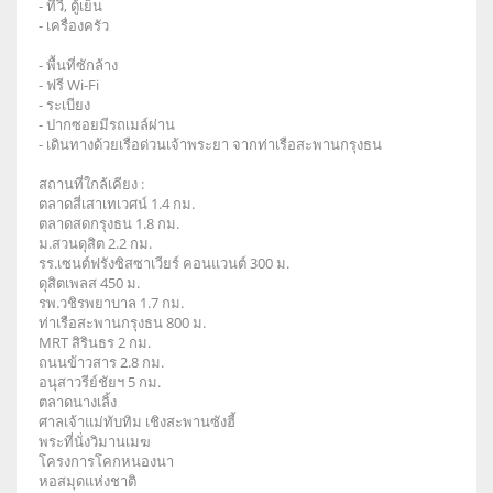
- ทีวี, ตู้เย็น
- เครื่องครัว
- พื้นที่ซักล้าง
- ฟรี Wi-Fi
- ระเบียง
- ปากซอยมีรถเมล์ผ่าน
- เดินทางด้วยเรือด่วนเจ้าพระยา จากท่าเรือสะพานกรุงธน
สถานที่ใกล้เคียง :
ตลาดสี่เสาเทเวศน์ 1.4 กม.
ตลาดสดกรุงธน 1.8 กม.
ม.สวนดุสิต 2.2 กม.
รร.เซนต์ฟรังซิสซาเวียร์ คอนแวนต์ 300 ม.
ดุสิตเพลส 450 ม.
รพ.วชิรพยาบาล 1.7 กม.
ท่าเรือสะพานกรุงธน 800 ม.
MRT สิรินธร 2 กม.
ถนนข้าวสาร 2.8 กม.
อนุสาวรีย์ชัยฯ 5 กม.
ตลาดนางเลิ้ง
ศาลเจ้าแม่ทับทิม เชิงสะพาน​ซังฮี้
พระที่นั่งวิมานเมฆ
โครงการโคกหนองนา
หอสมุดแห่งชาติ