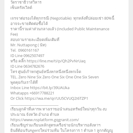
วัดราชาธิวาสวิหาร
เซ็นทรัลเวิลด์
เจรจาต่อรองได้ทุกกรณี (Negotiable) ทุกหลังที่ปล่อยเช่า 80%นี้
อาจจะขายติดต่อซื้อได้
ราคานี้รวมค่าส่วนกลางแล้ว (Included Public Maintenance
Fee)
สอบถามรายละเอียดเพิ่มเติมที่
Mr. Nuttapong ( นัท)
Tel. 0960161167
ID Line 0962507497
หรือ คลิ๊ก https://line.me/ti/p/Qh2PvNrUaq
ID Line 0634782676
โทร ศูนย์เก้าหกศูนย์หนึ่งหกหนึ่งหนึ่งหกเจ็ด
TEL. Zero Nine Six Zero One Six One One Six Seven
พูดคุยกับเราได้ที่
Inbox Line https://bit.ly/39UAUka
Whatapps +66917788221
Or Click https://wa.me/qr/UU5CVUQ2I6TZP1
___________________________
เรียนลูกค้าที่เคารพ ทางเราขอนำเสนอทรัพย์ใหม่ๆทุกวัน งบ
ประมาณ จังหวัด อำเภอ ตำบล
https://www.nsplatform.gqgranit.com/
เรียนเชิญร่วมเรียนหลักสูตรเครือข่ายนักบริหารอสังหาฯ
ยินดีต้อนรับAgentใหม่ร่วมทีม ในโครงการ 1 ตำบล 1 ลูกกตัญญู