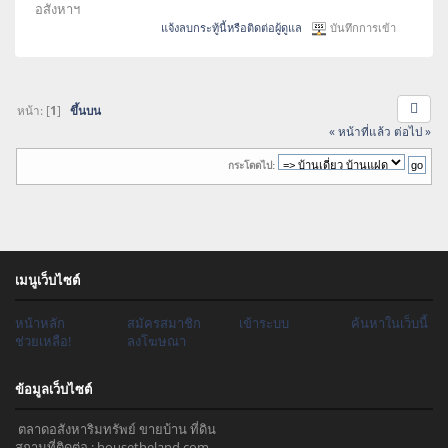
อสังหาฯ
แจ้งลบกระทู้นี้หรือติดต่อผู้ดูแล
บันทึกการเข้า
หน้า: [
1
]
ขึ้นบน
« หน้าที่แล้ว
ต่อไป »
กระโดดไป:
เมนูเว็บไซต์
หน้าหลัก
สมัครสมาชิก
เข้าระบบ
ค้นหาในเว็บนี้
ช่วยเหลือ!
ลงโฆษณา
ข้อมูลเว็บไซต์
ตลาดอสังหาริมทรัพย์ ขายบ้าน ที่ดิน
สถานที่ติดต่อ : housetheland.com