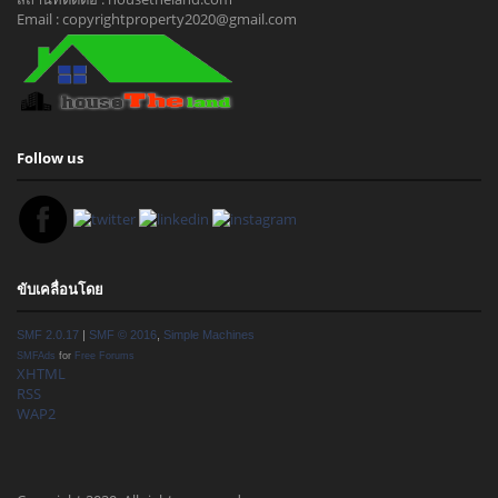
Email : copyrightproperty2020@gmail.com
Follow us
ขับเคลื่อนโดย
SMF 2.0.17
|
SMF © 2016
,
Simple Machines
SMFAds
for
Free Forums
XHTML
RSS
WAP2