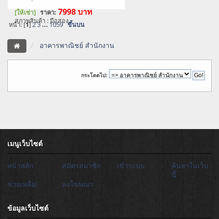
7998
บาท
[ให้เช่า]
ราคา:
สภาพสินค้า : มือสอง
หน้า: [
1
]
2
3
...
1059
ขึ้นบน
อาคารพาณิชย์ สำนักงาน
กระโดดไป:
เมนูเว็บไซต์
หน้าหลัก
สมัครสมาชิก
เข้าระบบ
ค้นหาในเว็บ
นี้
ช่วยเหลือ!
ลงโฆษณา
ข้อมูลเว็บไซต์