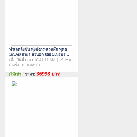
ทำเลตลิ่งชัน ทุ่งมังกร-สวนผัก พุทธ
มณฑลสาย1 สวนผัก 300 ม.บรมร...
เมื่อ
วันนี้
เวลา 10:41:11 AM | เข้าชม
0 ครั้ง| ถามตอบ 0
36998
บาท
[ให้เช่า]
ราคา:
สภาพสินค้า : มือสอง