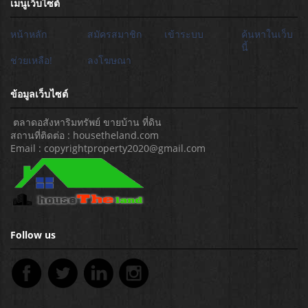
เมนูเว็บไซต์
หน้าหลัก
สมัครสมาชิก
เข้าระบบ
ค้นหาในเว็บ
นี้
ช่วยเหลือ!
ลงโฆษณา
ข้อมูลเว็บไซต์
ตลาดอสังหาริมทรัพย์ ขายบ้าน ที่ดิน
สถานที่ติดต่อ : housetheland.com
Email : copyrightproperty2020@gmail.com
Follow us