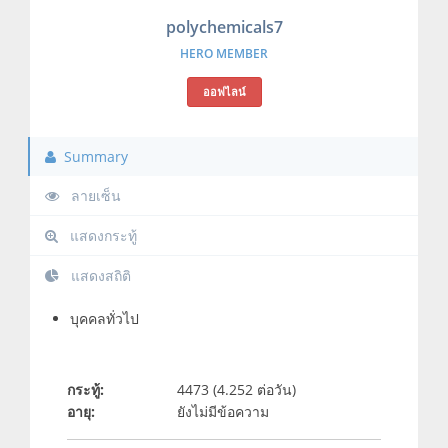
polychemicals7
HERO MEMBER
ออฟไลน์
Summary
ลายเซ็น
แสดงกระทู้
แสดงสถิติ
บุคคลทั่วไป
กระทู้:
4473 (4.252 ต่อวัน)
อายุ:
ยังไม่มีข้อความ