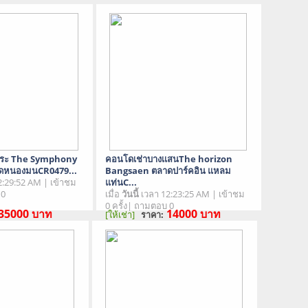
พระ The Symphony
คอนโดเช่าบางเเสนThe horizon
ดหนองมนCR0479...
Bangsaen ตลาดปาร์คอิน แหลม
2:29:52 AM | เข้าชม
แท่นC...
 0
เมื่อ
วันนี้
เวลา 12:23:25 AM | เข้าชม
0 ครั้ง| ถามตอบ 0
35000
บาท
14000
บาท
[ให้เช่า]
ราคา:
อสอง
สภาพสินค้า : มือสอง