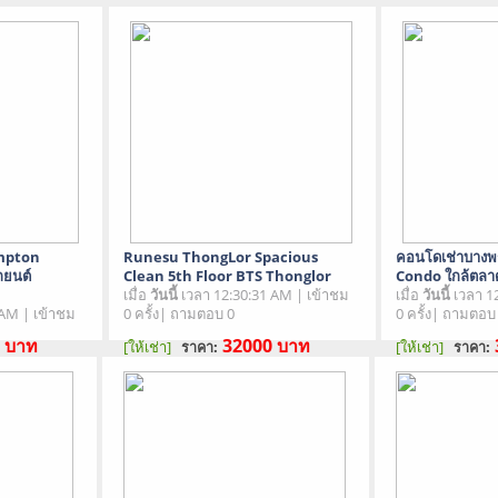
ampton
Runesu ThongLor Spacious
คอนโดเช่าบาง
ถยนต์
Clean 5th Floor BTS Thonglor
Condo ใกล้ตลา
เมื่อ
วันนี้
เวลา 12:30:31 AM | เข้าชม
เมื่อ
วันนี้
เวลา 1
 AM | เข้าชม
0 ครั้ง| ถามตอบ 0
0 ครั้ง| ถามตอบ
0
บาท
32000
บาท
[ให้เช่า]
[ให้เช่า]
ราคา:
ราคา:
สภาพสินค้า : มือสอง
สภาพสินค้า : มื