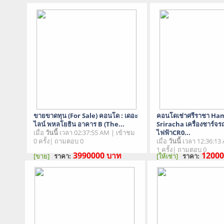
ขายขาดทุน (For Sale) คอนโด : เดอะ
คอนโดเช่าศรีราชา H
ไลน์ พหลโยธิน อาคาร B (The...
Sriracha เครื่องชาร์จร
เมื่อ
วันนี้
เวลา 02:37:55 AM | เข้าชม
ไฟฟ้าCR0...
0 ครั้ง| ถามตอบ 0
เมื่อ
วันนี้
เวลา 12:36:13
1 ครั้ง| ถามตอบ 0
3990000
บาท
1200
[ขาย]
ราคา:
[ให้เช่า]
ราคา:
สภาพสินค้า : มือสอง
สภาพสินค้า : มือสอง