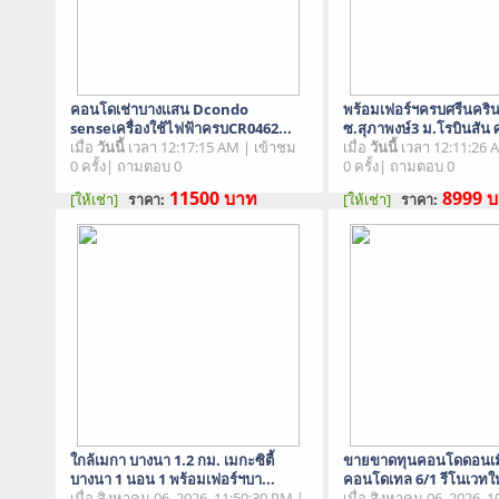
คอนโดเช่าบางเเสน Dcondo
พร้อมเฟอร์ฯครบศรีนคริน
senseเครื่องใช้ไฟฟ้าครบCR0462...
ซ.สุภาพงษ์3 ม.โรบินสัน ศ
เมื่อ
วันนี้
เวลา 12:17:15 AM | เข้าชม
เมื่อ
วันนี้
เวลา 12:11:26 
0 ครั้ง| ถามตอบ 0
0 ครั้ง| ถามตอบ 0
11500
บาท
8999
บ
[ให้เช่า]
[ให้เช่า]
ราคา:
ราคา:
สภาพสินค้า : มือสอง
สภาพสินค้า : มือสอง
ใกล้เมกา บางนา 1.2 กม. เมกะซิตี้
ขายขาดทุนคอนโดดอนเมือ
บางนา 1 นอน 1 พร้อมเฟอร์ฯบา...
คอนโดเทล 6/1 รีโนเวทใหม
เมื่อ สิงหาคม 06, 2026, 11:50:30 PM |
เมื่อ สิงหาคม 06, 2026, 