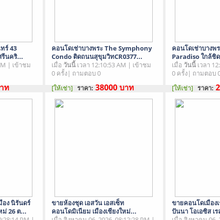
ทร์ 43
คอนโดเช่าบางพระ The Symphony
คอนโดเช่าบางพ
รีนคริ...
Condo ติดถนนสุขุมวิทCR0377...
Paradiso ใกล้ชิ
AM | เข้าชม
เมื่อ
วันนี้
เวลา 12:10:53 AM | เข้าชม
เมื่อ
วันนี้
เวลา 12
0 ครั้ง| ถามตอบ 0
0 ครั้ง| ถามตอบ 
าท
38000
บาท
2
[ให้เช่า]
[ให้เช่า]
ราคา:
ราคา:
สภาพสินค้า : มือสอง
สภาพสินค้า : มือ
ง นิรันดร์
ขายห้องชุด เอสวัน เอสเซ็ท
ขายคอนโดเมืองเ
่ 26 ต...
คอนโดมิเนียม เมืองเชียงใหม่...
ปันนา โอเอซิส เรส
10:28:14 PM |
เมื่อ สิงหาคม 06, 2026, 08:12:28 PM |
เมื่อ สิงหาคม 06,