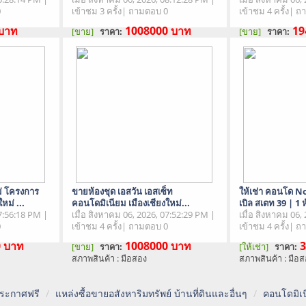
0
เข้าชม 3 ครั้ง| ถามตอบ 0
เข้าชม 4 ครั้ง| 
บาท
1008000
บาท
19
[ขาย]
[ขาย]
ราคา:
ราคา:
สภาพสินค้า : มือสอง
สภาพสินค้า : มือ
่ โครงการ
ขายห้องชุด เอสวัน เอสเซ็ท
ให้เช่า คอนโด N
หม่ ...
คอนโดมิเนียม เมืองเชียงใหม่...
เบิล สเตท 39 | 1 
07:56:18 PM |
เมื่อ สิงหาคม 06, 2026, 07:52:29 PM |
เมื่อ สิงหาคม 06,
0
เข้าชม 4 ครั้ง| ถามตอบ 0
เข้าชม 4 ครั้ง| 
0
บาท
1008000
บาท
3
[ขาย]
[ให้เช่า]
ราคา:
ราคา:
สภาพสินค้า : มือสอง
สภาพสินค้า : มือ
 ประกาศฟรี
แหล่งซื้อขายอสังหาริมทรัพย์ บ้านที่ดินและอื่นๆ
คอนโดมิเน