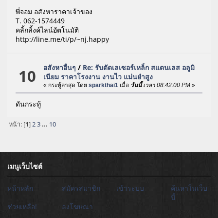
พี่จอม อสังหาราคาเจ้าของ
T. 062-1574449
คลิ้กลิ้งค์ไลน์อัตโนมัติ
http://line.me/ti/p/~nj.happy
อสังหาอื่นๆ
/
Re: รับตัดเลเซอร์เหล็ก สแตนเลส อลูมิ
10
เนียม ราคาโรงงาน งานไว แม่นยำสูง
« กระทู้ล่าสุด โดย
sparkthai1
เมื่อ
วันนี้
เวลา 08:42:00 PM
»
ดันกระทู้
หน้า: [
1
]
2
3
...
10
เมนูเว็บไซต์
หน้าหลัก
สมัครสมาชิก
เข้าระบบ
ค้นหาในเว็บ
นี้
ช่วยเหลือ!
ลงโฆษณา