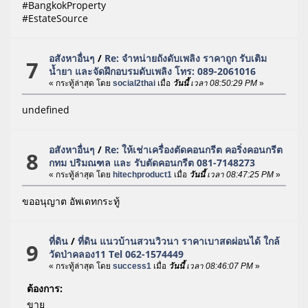
#BangkokProperty
#EstateSource
อสังหาอื่นๆ
/
Re: จำหน่ายถังดับเพลิง ราคาถูก รับเติม
7
น้ำยา และจัดฝึกอบรมดับเพลิง โทร: 089-2061016
« กระทู้ล่าสุด โดย
social2thai
เมื่อ
วันนี้
เวลา 08:50:29 PM
»
undefined
อสังหาอื่นๆ
/
Re: ให้เช่าเครื่องตัดคอนกรีต คอริ่งคอนกรีต
8
กทม ปริมณฑล และ รับตัดคอนกรีต 081-7148273
« กระทู้ล่าสุด โดย
hitechproduct1
เมื่อ
วันนี้
เวลา 08:47:25 PM
»
ขออนุญาต อัพเดทกระทู้
ที่ดิน
/
ที่ดิน แนวบ้านสวนวิวนา ราคาเบาสดผ่อนได้ ใกล้
9
วัดป่าคลอง11 Tel 062-1574449
« กระทู้ล่าสุด โดย
success1
เมื่อ
วันนี้
เวลา 08:46:07 PM
»
ต้องการ:
ขาย