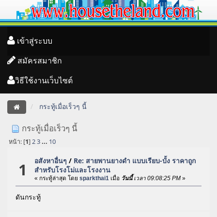
เข้าสู่ระบบ
สมัครสมาชิก
วิธีใช้งานเว็บไซต์
กระทู้เมื่อเร็วๆ นี้
กระทู้เมื่อเร็วๆ นี้
หน้า: [
1
]
2
3
...
10
อสังหาอื่นๆ
/
Re: สายพานยางดำ แบบเรียบ-บั้ง ราคาถูก
1
สำหรับโรงโม่และโรงงาน
« กระทู้ล่าสุด โดย
sparkthai1
เมื่อ
วันนี้
เวลา 09:08:25 PM
»
ดันกระทู้