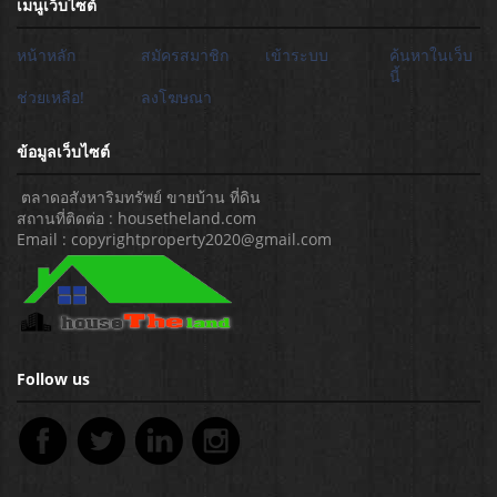
เมนูเว็บไซต์
หน้าหลัก
สมัครสมาชิก
เข้าระบบ
ค้นหาในเว็บ
นี้
ช่วยเหลือ!
ลงโฆษณา
ข้อมูลเว็บไซต์
ตลาดอสังหาริมทรัพย์ ขายบ้าน ที่ดิน
สถานที่ติดต่อ : housetheland.com
Email : copyrightproperty2020@gmail.com
Follow us