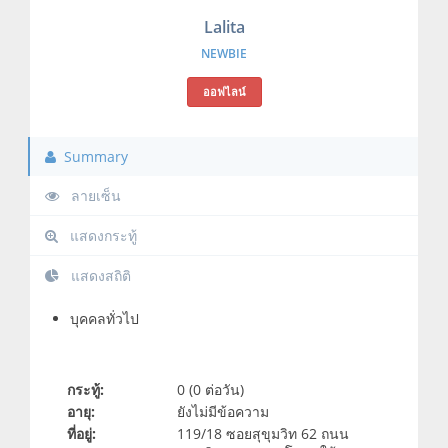
Lalita
NEWBIE
ออฟไลน์
Summary
ลายเซ็น
แสดงกระทู้
แสดงสถิติ
บุคคลทั่วไป
กระทู้:
0 (0 ต่อวัน)
อายุ:
ยังไม่มีข้อความ
ที่อยู่:
119/18 ซอยสุขุมวิท 62 ถนน