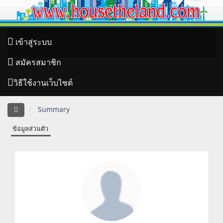
เข้าสู่ระบบ
สมัครสมาชิก
วิธีใช้งานเว็บไซต์
Summary
ข้อมูลส่วนตัว