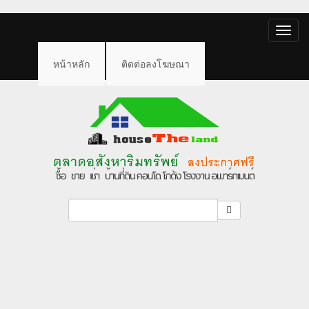
Toggle
naviga
หน้าหลัก
ติดต่อลงโฆษณา