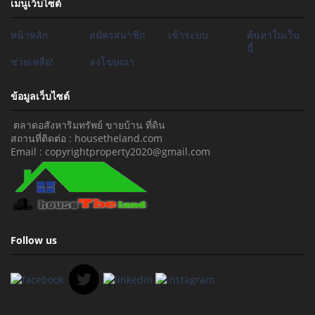
เมนูเว็บไซต์
หน้าหลัก
สมัครสมาชิก
เข้าระบบ
ค้นหาในเว็บ
นี้
ช่วยเหลือ!
ลงโฆษณา
ข้อมูลเว็บไซต์
ตลาดอสังหาริมทรัพย์ ขายบ้าน ที่ดิน
สถานที่ติดต่อ : housetheland.com
Email : copyrightproperty2020@gmail.com
Follow us