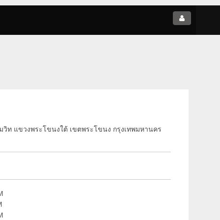
ุขุมวิท แขวงพระโขนงใต้ เขตพระโขนง กรุงเทพมหานคร
PM
M
PM