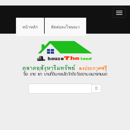
Toggle
naviga
หน้าหลัก
ติดต่อลงโฆษณา