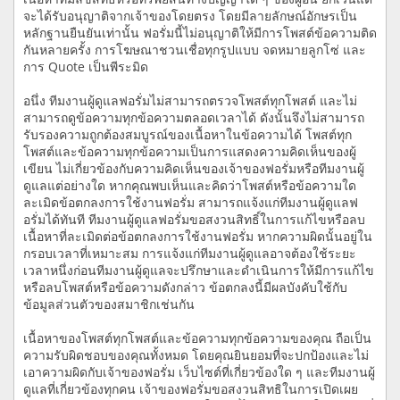
จะได้รับอนุญาติจากเจ้าของโดยตรง โดยมีลายลักษณ์อักษรเป็น
หลักฐานยืนยันเท่านั้น ฟอรั่มนี้ไม่อนุญาติให้มีการโพสต์ข้อความติด
กันหลายครั้ง การโฆษณาชวนเชื่อทุกรูปแบบ จดหมายลูกโซ่ และ
การ Quote เป็นพีระมิด
อนึ่ง ทีมงานผู้ดูแลฟอรั่มไม่สามารถตรวจโพสต์ทุกโพสต์ และไม่
สามารถดูข้อความทุกข้อความตลอดเวลาได้ ดังนั้นจึงไม่สามารถ
รับรองความถูกต้องสมบูรณ์ของเนื้อหาในข้อความได้ โพสต์ทุก
โพสต์และข้อความทุกข้อความเป็นการแสดงความคิดเห็นของผู้
เขียน ไม่เกี่ยวข้องกับความคิดเห็นของเจ้าของฟอรั่มหรือทีมงานผู้
ดูแลแต่อย่างใด หากคุณพบเห็นและคิดว่าโพสต์หรือข้อความใด
ละเมิดข้อตกลงการใช้งานฟอรั่ม สามารถแจ้งแก่ทีมงานผู้ดูแลฟ
อรั่มได้ทันที ทีมงานผู้ดูแลฟอรั่มขอสงวนสิทธิ์ในการแก้ไขหรือลบ
เนื้อหาที่ละเมิดต่อข้อตกลงการใช้งานฟอรั่ม หากความผิดนั้นอยู่ใน
กรอบเวลาที่เหมาะสม การแจ้งแก่ทีมงานผู้ดูแลอาจต้องใช้ระยะ
เวลาหนึ่งก่อนทีมงานผู้ดูแลจะปรึกษาและดำเนินการให้มีการแก้ไข
หรือลบโพสต์หรือข้อความดังกล่าว ข้อตกลงนี้มีผลบังคับใช้กับ
ข้อมูลส่วนตัวของสมาชิกเช่นกัน
เนื้อหาของโพสต์ทุกโพสต์และข้อความทุกข้อความของคุณ ถือเป็น
ความรับผิดชอบของคุณทั้งหมด โดยคุณยินยอมที่จะปกป้องและไม่
เอาความผิดกับเจ้าของฟอรั่ม เว็บไซต์ที่เกี่ยวข้องใด ๆ และทีมงานผู้
ดูแลที่เกี่ยวข้องทุกคน เจ้าของฟอรั่มขอสงวนสิทธิในการเปิดเผย