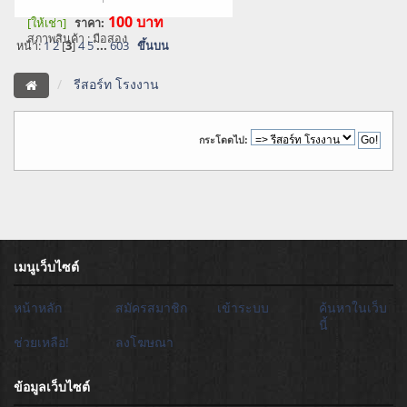
100
บาท
[ให้เช่า]
ราคา:
สภาพสินค้า : มือสอง
หน้า:
1
2
[
3
]
4
5
...
603
ขึ้นบน
รีสอร์ท โรงงาน
กระโดดไป:
เมนูเว็บไซต์
หน้าหลัก
สมัครสมาชิก
เข้าระบบ
ค้นหาในเว็บ
นี้
ช่วยเหลือ!
ลงโฆษณา
ข้อมูลเว็บไซต์