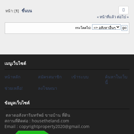
หน้า: [
1
]
ขึ้นบน
« หน้าที่แล้ว
ต่อไป »
กระโดดไป:
เมนูเว็บไซต์
หน้าหลัก
สมัครสมาชิก
เข้าระบบ
ค้นหาในเว็บ
นี้
ช่วยเหลือ!
ลงโฆษณา
ข้อมูลเว็บไซต์
ตลาดอสังหาริมทรัพย์ ขายบ้าน ที่ดิน
สถานที่ติดต่อ : housetheland.com
Email : copyrightproperty2020@gmail.com