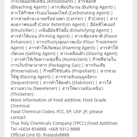
การเกิดออกซิเดชัน (Antioxidant) | สารฟอกสี
(Bleaching Agent) | สารเพิ่มปริมาณ (Bulking Agent) |
สารให้ก๊าซคาร์บอนไดออกไซด์ (Carbonating Agent) |
สารช่วยทำละลายหรือช่วยพา (Carrier) | สี (Color) | สาร
คงสภาพของสี (Color Retention Agent) | อีมัลซิไฟเออร์
(Emulsifier) | เกลืออีมัลซิไฟอิ้ง (Emulsifying Agent) |
สารทำให้แน่น (Firming Agent) | สารเพิ่มรสชาติ (Flavor
Enhancer) | สารปรับปรุงคุณภาพแป้ง (Flour Treatment
Agent) | สารทำให้เกิดฟอง (Foaming Agent) | สารทำให้
เกิดเจล (Gelling Agent) | สารเคลือบผิว (Glazing Agent)
| สารทำให้เกิดความชุ่มชื้น (Humectant) | ก๊าซที่ช่วยใน
การเก็บรักษาอาหาร (Packaging Gas) | สารกันเสีย
(Preservative) | ก๊าซที่ใช้ขับดัน (Propellant) | สารช่วย
ให้ฟู (Raising Agent) | สารช่วยจับอนุมูลอิสระ
(Sequestrant) | สารทำให้คงตัว (Stabilizer) | สารให้
ความหวาน (Sweetener) | สารให้ความข้นเหนียว
(Thickener)
More information of Food additive, Food Grade
Chemical
Food Chemical Codex, FCC, EP, USP, JP, please
contact
Thai Poly Chemicals Company (TPCC) (Food Additive)
Tel +6634 854888, +668 9312 8888
Official Line ID: thaipoly8888