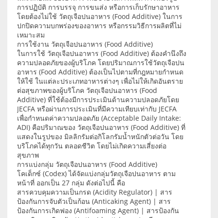
การปฏิบัติ การบรรจุ การขนส่ง หรือการเก็บรักษาอาหาร
โดยต้องไม่ใช้ วัตถุเจือปนอาหาร (Food Additive) ในการ
ปกปิดความบกพร่องของอาหาร หรือกรรมวิธีการผลิตที่ไม่
เหมาะสม
การใช้งาน วัตถุเจือปนอาหาร (Food Additive)
ในการใช้ วัตถุเจือปนอาหาร (Food Additive) ต้องคำนึงถึง
ความปลอดภัยของผู้บริโภค โดยปริมาณการใช้วัตถุเจือปน
อาหาร (Food Additive) ต้องเป็นไปตามที่กฎหมายกำหนด
ให้ใช้ ในแต่ละประเภทอาหารต่างๆ เพื่อไม่ให้เกิดอันตราย
ต่อสุขภาพของผู้บริโภค วัตถุเจือปนอาหาร (Food
Additive) ที่ใช้ต้องมีการประเมินด้านความปลอดภัยโดย
JECFA หรือผ่านการประเมินที่มีความเทียบเท่ากับ JECFA
เพื่อกำหนดค่าความปลอดภัย (Acceptable Daily Intake:
ADI) คือปริมาณของ วัตถุเจือปนอาหาร (Food Additive) ที่
แสดงในรูปของ มิลลิกรัมต่อกิโลกรัมน้ำหนักตัวต่อวัน โดย
บริโภคได้ทุกวัน ตลอดชีวิต โดยไม่เกิดความเสี่ยงต่อ
สุขภาพ
การแบ่งกลุ่ม วัตถุเจือปนอาหาร (Food Additive)
โคเด็กซ์ (Codex) ได้จัดแบ่งกลุ่มวัตถุเจือปนอาหาร ตาม
หน้าที่ ออกเป็น 27 กลุ่ม ดังต่อไปนี้ คือ
สารควบคุมความเป็นกรด (Acidity Regulator) | สาร
ป้องกันการจับตัวเป็นก้อน (Anticaking Agent) | สาร
ป้องกันการเกิดฟอง (Antifoaming Agent) | สารป้องกัน