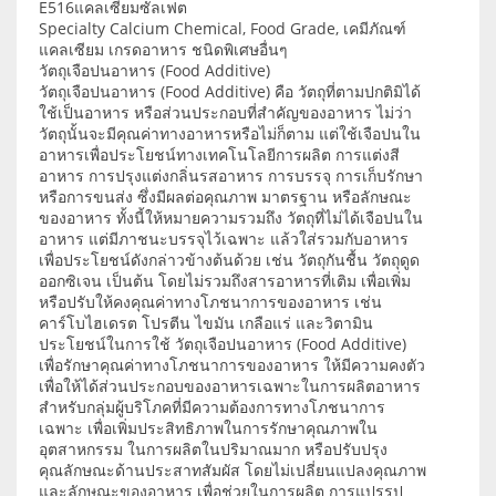
E516แคลเซียมซัลเฟต
Specialty Calcium Chemical, Food Grade, เคมีภัณฑ์
แคลเซียม เกรดอาหาร ชนิดพิเศษอื่นๆ
วัตถุเจือปนอาหาร (Food Additive)
วัตถุเจือปนอาหาร (Food Additive) คือ วัตถุที่ตามปกติมิได้
ใช้เป็นอาหาร หรือส่วนประกอบที่สำคัญของอาหาร ไม่ว่า
วัตถุนั้นจะมีคุณค่าทางอาหารหรือไม่ก็ตาม แต่ใช้เจือปนใน
อาหารเพื่อประโยชน์ทางเทคโนโลยีการผลิต การแต่งสี
อาหาร การปรุงแต่งกลิ่นรสอาหาร การบรรจุ การเก็บรักษา
หรือการขนส่ง ซึ่งมีผลต่อคุณภาพ มาตรฐาน หรือลักษณะ
ของอาหาร ทั้งนี้ให้หมายความรวมถึง วัตถุที่ไม่ได้เจือปนใน
อาหาร แต่มีภาชนะบรรจุไว้เฉพาะ แล้วใส่รวมกับอาหาร
เพื่อประโยชน์ดังกล่าวข้างต้นด้วย เช่น วัตถุกันชื้น วัตถุดูด
ออกซิเจน เป็นต้น โดยไม่รวมถึงสารอาหารที่เติม เพื่อเพิ่ม
หรือปรับให้คงคุณค่าทางโภชนาการของอาหาร เช่น
คาร์โบไฮเดรต โปรตีน ไขมัน เกลือแร่ และวิตามิน
ประโยชน์ในการใช้ วัตถุเจือปนอาหาร (Food Additive)
เพื่อรักษาคุณค่าทางโภชนาการของอาหาร ให้มีความคงตัว
เพื่อให้ได้ส่วนประกอบของอาหารเฉพาะในการผลิตอาหาร
สำหรับกลุ่มผู้บริโภคที่มีความต้องการทางโภชนาการ
เฉพาะ เพื่อเพิ่มประสิทธิภาพในการรักษาคุณภาพใน
อุตสาหกรรม ในการผลิตในปริมาณมาก หรือปรับปรุง
คุณลักษณะด้านประสาทสัมผัส โดยไม่เปลี่ยนแปลงคุณภาพ
และลักษณะของอาหาร เพื่อช่วยในการผลิต การแปรรูป