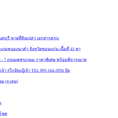
นทบุรี ขายที่ดินเปล่า เอกสารครบ
อำเภอหนองนาคำ จังหวัดขอนแก่น เนื้อที่ 41 ตา
ยก 4 - 7 ถนนเพชรเกษม ราคาพิเศษ พร้อมพิจารณาท
า #ใกล้btsปู้เจ้า TEL 095-164-2956 ปุ้ย
ม (4 เลน)
ว
มโชค