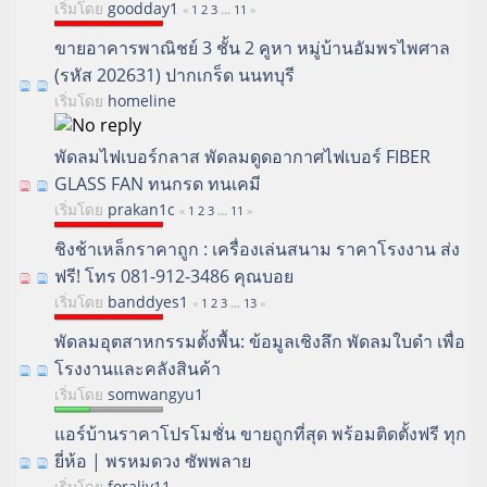
เริ่มโดย
goodday1
«
1
2
3
...
11
»
ขายอาคารพาณิชย์ 3 ชั้น 2 คูหา หมู่บ้านอัมพรไพศาล
(รหัส 202631) ปากเกร็ด นนทบุรี
เริ่มโดย
homeline
พัดลมไฟเบอร์กลาส พัดลมดูดอากาศไฟเบอร์ FIBER
GLASS FAN ทนกรด ทนเคมี
เริ่มโดย
prakan1c
«
1
2
3
...
11
»
ชิงช้าเหล็กราคาถูก : เครื่องเล่นสนาม ราคาโรงงาน ส่ง
ฟรี! โทร 081-912-3486 คุณบอย
เริ่มโดย
banddyes1
«
1
2
3
...
13
»
พัดลมอุตสาหกรรมตั้งพื้น: ข้อมูลเชิงลึก พัดลมใบดำ เพื่อ
โรงงานและคลังสินค้า
เริ่มโดย
somwangyu1
แอร์บ้านราคาโปรโมชั่น ขายถูกที่สุด พร้อมติดตั้งฟรี ทุก
ยี่ห้อ | พรหมดวง ซัพพลาย
เริ่มโดย
foraliv11