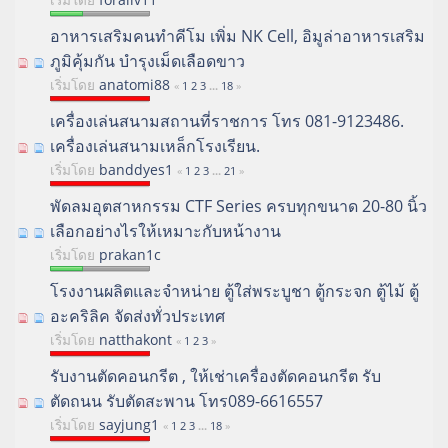
อาหารเสริมคนทำคีโม เพิ่ม NK Cell, อิมูล่าอาหารเสริม
ภูมิคุ้มกัน บำรุงเม็ดเลือดขาว
เริ่มโดย
anatomi88
«
1
2
3
...
18
»
เครื่องเล่นสนามสถานที่ราชการ โทร 081-9123486.
เครื่องเล่นสนามเหล็กโรงเรียน.
เริ่มโดย
banddyes1
«
1
2
3
...
21
»
พัดลมอุตสาหกรรม CTF Series ครบทุกขนาด 20-80 นิ้ว
เลือกอย่างไรให้เหมาะกับหน้างาน
เริ่มโดย
prakan1c
โรงงานผลิตและจำหน่าย ตู้ใส่พระบูชา ตู้กระจก ตู้ไม้ ตู้
อะคริลิค จัดส่งทั่วประเทศ
เริ่มโดย
natthakont
«
1
2
3
»
รับงานตัดคอนกรีต , ให้เช่าเครื่องตัดคอนกรีต รับ
ตัดถนน รับตัดสะพาน โทร089-6616557
เริ่มโดย
sayjung1
«
1
2
3
...
18
»