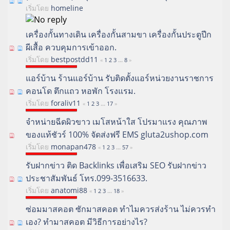
เริ่มโดย
homeline
เครื่องกั้นทางเดิน เครื่องกั้นสามขา เครื่องกั้นประตูปีก
ผีเสื้อ ควบคุมการเข้าออก.
เริ่มโดย
bestpostdd11
«
1
2
3
...
8
»
แอร์บ้าน ร้านแอร์บ้าน รับติดตั้งแอร์หน่วยงานราชการ
คอนโด ตึกแถว หอพัก โรงแรม.
เริ่มโดย
foraliv11
«
1
2
3
...
17
»
จำหน่ายฉีดผิวขาว เมโสหน้าใส โปรมาแรง คุณภาพ
ของแท้ชัวร์ 100% จัดส่งฟรี EMS gluta2ushop.com
เริ่มโดย
monapan478
«
1
2
3
...
57
»
รับฝากข่าว ติด Backlinks เพื่อเสริม SEO รับฝากข่าว
ประชาสัมพันธ์ โทร.099-3516633.
เริ่มโดย
anatomi88
«
1
2
3
...
18
»
ซ่อมมาสคอต ซักมาสคอต ทำไมควรส่งร้าน ไม่ควรทำ
เอง? ทำมาสคอต มีวิธีการอย่างไร?