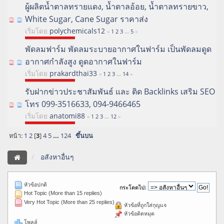
ผู้ผลิตน้ำตาลทรายแดง, น้ำตาลอ้อย, น้ำตาลทรายขาว,
White Sugar, Cane Sugar ราคาส่ง
เริ่มโดย
polychemicals12
«
1
2
3
...
5
»
พัดลมฟาร์ม พัดลมระบายอากาศในฟาร์ม เป็นพัดลมดูด
อากาศกำลังสูง ดูดอากาศในฟาร์ม
เริ่มโดย
prakardthai33
«
1
2
3
...
14
»
รับฝากข่าวประชาสัมพันธ์ และ ติด Backlinks เสริม SEO
โทร 099-3516633, 094-9466465
เริ่มโดย
anatomi88
«
1
2
3
...
12
»
หน้า:
1
2
[
3
]
4
5
...
124
ขึ้นบน
อสังหาอื่นๆ
หัวข้อปกติ
กระโดดไป:
Hot Topic (More than 15 replies)
Very Hot Topic (More than 25 replies)
หัวข้อที่ถูกใส่กุญแจ
หัวข้อติดหมุด
โพลล์