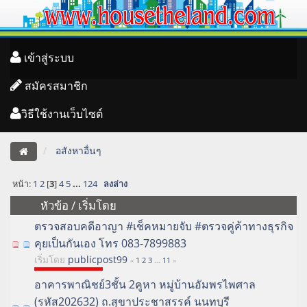
เข้าสู่ระบบ
สมัครสมาชิก
วิธีใช้งานเว็บไซต์
อสังหาอื่นๆ
หน้า:
1
2
[
3
]
4
5
...
124
ลงล่าง
หัวข้อ
/
เริ่มโดย
ตรวจสอบคดีอาญา #เช็คหมายจับ #ตรวจคู่ค้าทางธุรกิจ
คุยเป็นกันเอง โทร 083-7899883
เริ่มโดย
publicpost99
«
1
2
3
...
11
»
อาคารพาณิชย์3ชั้น 2คูหา หมู่บ้านอัมพรไพศาล
(รหัส202632) ถ.สุขาประชาสรรค์ นนทบุรี