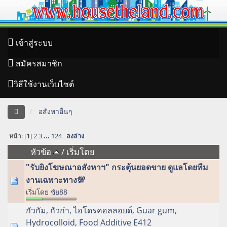
เข้าสู่ระบบ
สมัครสมาชิก
วิธีใช้งานเว็บไซต์
อสังหาอื่นๆ
หน้า: [
1
]
2
3
...
124
ลงล่าง
หัวข้อ
/
เริ่มโดย
"รับยิงโฆษณาอสังหาฯ" กระตุ้นยอดขาย ดูแลโดยทีม
งานเฉพาะทาง💯
เริ่มโดย
ชัย88
กัวกัม, กัวกำ, ไฮโดรคอลลอยด์, Guar gum,
Hydrocolloid, Food Additive E412