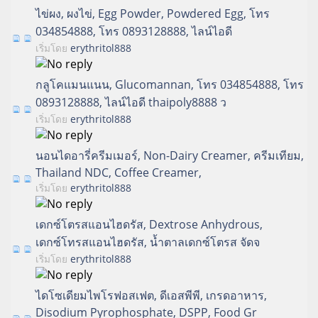
ไข่ผง, ผงไข่, Egg Powder, Powdered Egg, โทร
034854888, โทร 0893128888, ไลน์ไอดี
เริ่มโดย
erythritol888
กลูโคแมนแนน, Glucomannan, โทร 034854888, โทร
0893128888, ไลน์ไอดี thaipoly8888 ว
เริ่มโดย
erythritol888
นอนไดอารี่ครีมเมอร์, Non-Dairy Creamer, ครีมเทียม,
Thailand NDC, Coffee Creamer,
เริ่มโดย
erythritol888
เดกซ์โตรสแอนไฮดรัส, Dextrose Anhydrous,
เดกซ์โทรสแอนไฮดรัส, น้ำตาลเดกซ์โตรส จัดจ
เริ่มโดย
erythritol888
ไดโซเดียมไพโรฟอสเฟต, ดีเอสพีพี, เกรดอาหาร,
Disodium Pyrophosphate, DSPP, Food Gr