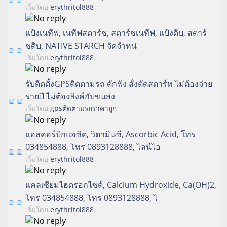
เริ่มโดย
erythritol888
แป้งเนทีฟ, เนทีฟสตาร์ช, สตาร์ชเนทีฟ, แป้งดิบ, สตาร์
ชดิบ, NATIVE STARCH จัดจำหน่
เริ่มโดย
erythritol888
รับติดตั้งGPSติดตามรถ ดักฟัง สั่งตัดสตาร์ท ไม่ต้องจ่าย
รายปี ไม่ต้องลิงค์กับขนส่ง
เริ่มโดย
gpsติดตามรถราคาถูก
แอสคอร์บิกแอซิด, วิตามินซี, Ascorbic Acid, โทร
034854888, โทร 0893128888, ไลน์ไอ
เริ่มโดย
erythritol888
แคลเซียมไฮดรอกไซด์, Calcium Hydroxide, Ca(OH)2,
โทร 034854888, โทร 0893128888, ไ
เริ่มโดย
erythritol888