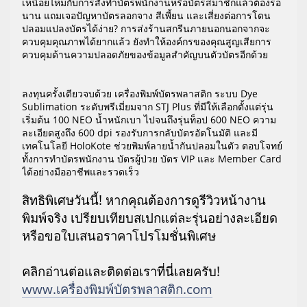
เหนื่อยไหมกับการสั่งทำบัตรพนักงานหรือบัตรสมาชิกแล้วต้องรอ
นาน แถมเจอปัญหาบัตรลอกจาง สีเพี้ยน และเสี่ยงต่อการโดน
ปลอมแปลงบัตรได้ง่าย? การส่งร้านสกรีนภายนอกนอกจากจะ
ควบคุมคุณภาพได้ยากแล้ว ยังทำให้องค์กรของคุณสูญเสียการ
ควบคุมด้านความปลอดภัยของข้อมูลสำคัญบนตัวบัตรอีกด้วย
ลงทุนครั้งเดียวจบด้วย เครื่องพิมพ์บัตรพลาสติก ระบบ Dye
Sublimation ระดับพรีเมี่ยมจาก STJ Plus ที่มีให้เลือกตั้งแต่รุ่น
เริ่มต้น 100 NEO น้ำหนักเบา ไปจนถึงรุ่นท็อป 600 NEO ความ
ละเอียดสูงถึง 600 dpi รองรับการกลับบัตรอัตโนมัติ และมี
เทคโนโลยี HoloKote ช่วยพิมพ์ลายน้ำกันปลอมในตัว ตอบโจทย์
ทั้งการทำบัตรพนักงาน บัตรผู้ป่วย บัตร VIP และ Member Card
ได้อย่างมืออาชีพและรวดเร็ว
สิทธิพิเศษวันนี้! หากคุณต้องการดูรีวิวหน้างาน
พิมพ์จริง เปรียบเทียบสเปกแต่ละรุ่นอย่างละเอียด
หรือขอใบเสนอราคาโปรโมชั่นพิเศษ
คลิกอ่านต่อและติดต่อเราที่นี่เลยครับ!
www.เครื่องพิมพ์บัตรพลาสติก.com