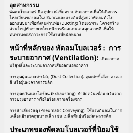
อุตสาหกรรม
พัดลมโบลเวอร์ คือ อุปกรณ์เพิ่มความดันอากาศเพื่อให้เกิดการ
ไหลเวียนของลมในปริมาณและแรงดันที่สูงกว่าพัดลมทั่วไป
ออกแบบมาเพื่อส่งลมผ่านท่อ (Ducting) โดยเฉพาะ โครงสร้าง
ส่วนใหญ่ทำจากเหล็กเหนียวหรือสแตนเลสคุณภาพดี เพื่อให้
ทนทานต่อสภาวะการใช้งานที่หนักหน่วง
หน้าที่หลักของ พัดลมโบลเวอร์ : การ
ระบายอากาศ (Ventilation):
เติมอากาศ
บริสุทธิ์และระบายอากาศเสียออกนอกอาคาร
การดูดฝุ่นและเศษวัสดุ (Dust Collection): ดูดเศษขี้เลื่อย ละออง
สี หรือฝุ่นผงจากการผลิต
การดูดควันและไอร้อน (Exhausting): กำจัดควันเชื่อม ควันจาก
การปรุงอาหาร หรือไอร้อนจากเครื่องจักร
การลำเลียงวัสดุ (Pneumatic Conveying): ใช้แรงดันลมในการ
เคลื่อนย้ายวัตถุขนาดเล็ก เช่น เมล็ดพันธุ์หรือเม็ดพลาสติก
ประเภทของพัดลมโบลเวอร์ที่นิยมใช้