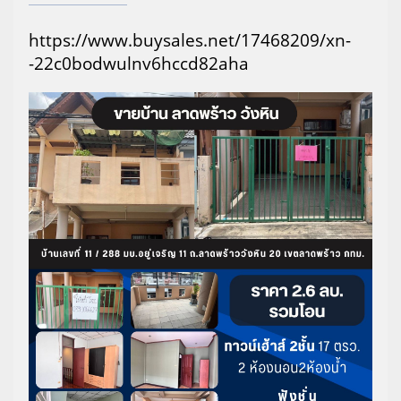
https://www.buysales.net/17468209/xn-
-22c0bodwulnv6hccd82aha