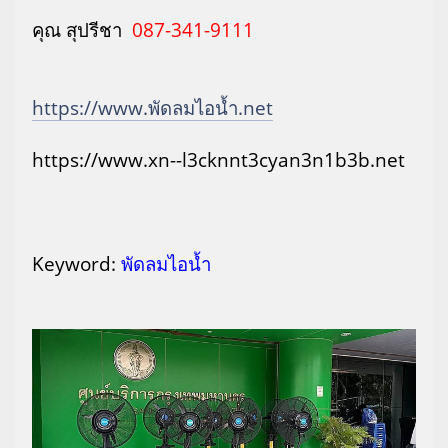
คุณ สุปรีชา
087-341-9111
https://www.พัดลมไอน้ำ.net
https://www.xn--l3cknnt3cyan3n1b3b.net
Keyword:
พัดลมไอน้ำ