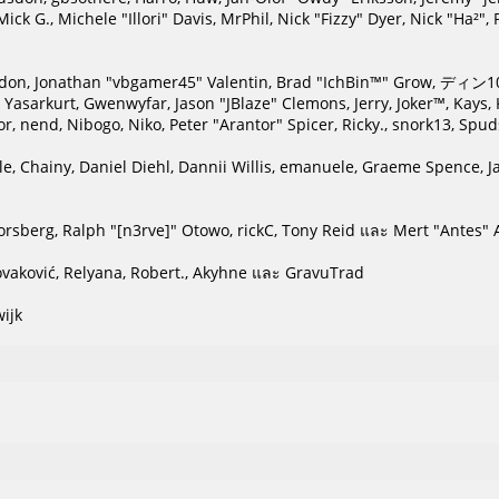
Mick G., Michele "Illori" Davis, MrPhil, Nick "Fizzy" Dyer, Nick "Ha²
on, Jonathan "vbgamer45" Valentin, Brad "IchBin™" Grow, ディン103
 Yasarkurt, Gwenwyfar, Jason "JBlaze" Clemons, Jerry, Joker™, Kays
, nend, Nibogo, Niko, Peter "Arantor" Spicer, Ricky., snork13, Spu
le, Chainy, Daniel Diehl, Dannii Willis, emanuele, Graeme Spence, 
rsberg, Ralph "[n3rve]" Otowo, rickC, Tony Reid และ Mert "Antes" 
vaković, Relyana, Robert., Akyhne และ GravuTrad
ijk