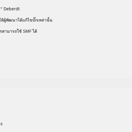
尚" Deberdt
้ผู้พัฒนาได้แก้ไขบั๊กเหล่านั้น
โลกสามารถใช้ SMF ได้
hs