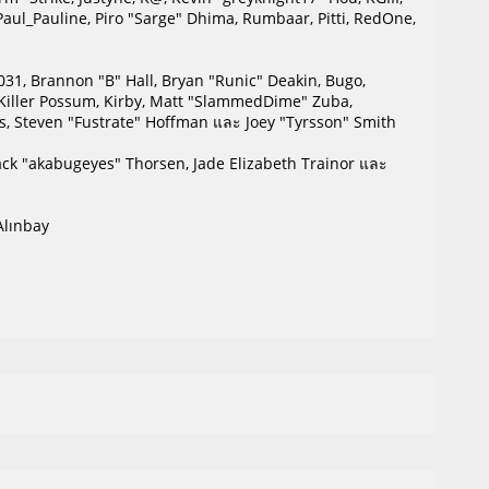
", Paul_Pauline, Piro "Sarge" Dhima, Rumbaar, Pitti, RedOne,
1, Brannon "B" Hall, Bryan "Runic" Deakin, Bugo,
, Killer Possum, Kirby, Matt "SlammedDime" Zuba,
ds, Steven "Fustrate" Hoffman และ Joey "Tyrsson" Smith
Jack "akabugeyes" Thorsen, Jade Elizabeth Trainor และ
Alınbay