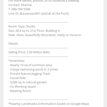
For more details, photos, or to schedule a viewing:
Contact: Ekachai
T. 089-799-5598
Line ID: @auiauiaui001 (add @ at the front)
--------------------------------------------------------------
Room Type: Studio
Size: 28.4 sq m, 21st Floor, Building A
New, clean, beautifully decorated, ready to move in.
Details
--------------------------------------------------------------
Selling Price: 2.59 Million Baht
--------------------------------------------------------------
*Amenities:
- Nearly 10 rai of common area
- 3 large swimming pools in 3 zones
- Private Nature Jogging Track
- Futsal field
- 5,000 sq m natural garden
- Co-Working Space
- Meeting Room
--------------------------------------------------------------
*Nearby Landmarks (Information based on Google Map)