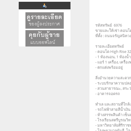
รหัสทรัพย์ 6976
ขายและให้เช่า คอนโด
ที่ตั้ง : ถนนจรัญสนิ
รายละเอียดทรัพย์
- คอนโด High Rise 32 ช
- 1 ห้องนอน, 1 ห้องน้ำ,
- แอร์ 1 เครื่อง, เครื่อ
- ตกแต่งพร้อมอยู่
สิ่งอำนวยความสะดว
- ระบบรักษาความปลอด
- สวนสาธารณะ, สระว่
- อาคารจอดรถ
ทำเล และสถานที่ใกล้
- รถไฟฟ้าสายสีน้ำเงิ
- ห้างสรรพสินค้า เซ็นท
- โรงเรียนสตรีบูรณวิท
- มหาวิทยาลัยศิริร
- โรงพยาบาลยันฮี, โ