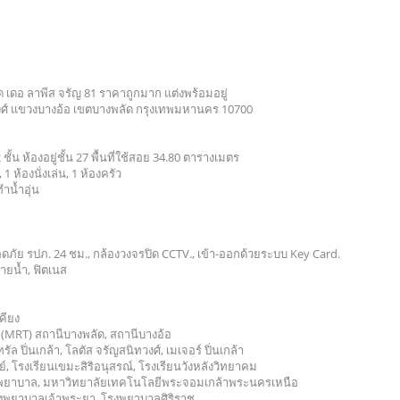
 เดอ ลาพีส จรัญ 81 ราคาถูกมาก แต่งพร้อมอยู่
ทวงศ์ แขวงบางอ้อ เขตบางพลัด กรุงเทพมหานคร 10700
ั้น ห้องอยู่ชั้น 27 พื้นที่ใช้สอย 34.80 ตารางเมตร
 1 ห้องนั่งเล่น, 1 ห้องครัว
งทำน้ำอุ่น
ก
ภัย รปภ. 24 ชม., กล้องวงจรปิด CCTV., เข้า-ออกด้วยระบบ Key Card.
ายน้ำ, ฟิตเนส
เคียง
น (MRT) สถานีบางพลัด, สถานีบางอ้อ
รัล ปิ่นเกล้า, โลตัส จรัญสนิทวงศ์, เมเจอร์ ปิ่นเกล้า
ย์, โรงเรียนเขมะสิริอนุสรณ์, โรงเรียนวังหลังวิทยาคม
าชพยาบาล, มหาวิทยาลัยเทคโนโลยีพระจอมเกล้าพระนครเหนือ
รงพยาบาลเจ้าพระยา, โรงพยาบาลศิริราช