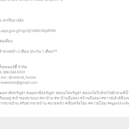
ด, ท่าเรือบางอ้อ
ps.app.goo.gl/vgcVjCs9NCAhjdPD9
ต่อเดือน
จำล่วงหน้า 2 เดือน ประกัน 1 เดือน**
พร็อพเพอร์ตี้ จำกัด
63, 086-546-9741
9 Line : @central_home
home.realestate@gmail.com
อลาพีสจรัญ81 #เดอลาพีสจรัญ81 #คอนโดจรัญ81 #คอนโดใกล้รถไฟฟ้าสายสีน
ร้อมอยู่ #เจ้าของขายเอง #หาบ้าน #หาบ้านมือสอง #บ้านมือสอง #ทาวน์เฮ้าส์มือส
ากขายบ้าน #รับฝากขายบ้าน #นายหน้า #เซ็นทรัลโฮม #ทาวน์โฮม #AgentForR