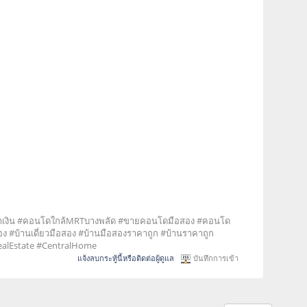
้ำเงิน #คอนโดใกล้MRTบางพลัด #ขายคอนโดมือสอง #คอนโด
อง #บ้านเดี่ยวมือสอง #บ้านมือสองราคาถูก #บ้านราคาถูก
ealEstate #CentralHome
แจ้งลบกระทู้นี้หรือติดต่อผู้ดูแล
บันทึกการเข้า