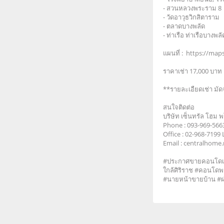
- สวนหลวงพระราม 8
- วัดอาวุธวิกสิตาราม
- ตลาดบางพลัด
- ท่าเรือ ท่าเรือบางพลั
แผนที่ : https://ma
ราคาเช่า 17,000 บาท 
**รายละเอืยดเช่า มัด
สนใจติดต่อ
บริษัท เซ็นทรัล โฮม 
Phone : 093-969-56
Office : 02-968-719
​​​​​​​Email : central
#ประกาศขายคอนโดเด
ใกล้ศิริราช #คอนโดพ
#นายหน้าขายบ้าน #ฝ