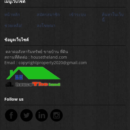
เมนูเว็บไซต์
หน้าหลัก
สมัครสมาชิก
เข้าระบบ
ค้นหาในเว็บ
นี้
ช่วยเหลือ!
ลงโฆษณา
ข้อมูลเว็บไซต์
ตลาดอสังหาริมทรัพย์ ขายบ้าน ที่ดิน
สถานที่ติดต่อ : housetheland.com
Email : copyrightproperty2020@gmail.com
Follow us