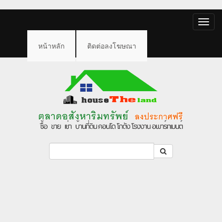
Toggle
naviga
หน้าหลัก
ติดต่อลงโฆษณา