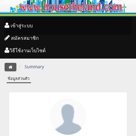
เข้าสู่ระบบ
สมัครสมาชิก
วิธีใช้งานเว็บไซต์
Summary
ข้อมูลส่วนตัว