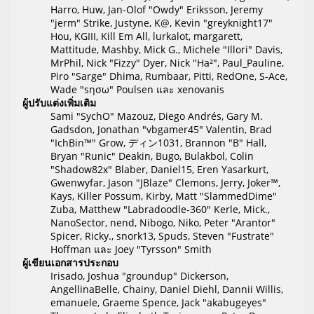
Harro, Huw, Jan-Olof "Owdy" Eriksson, Jeremy
"jerm" Strike, Justyne, K@, Kevin "greyknight17"
Hou, KGIII, Kill Em All, lurkalot, margarett,
Mattitude, Mashby, Mick G., Michele "Illori" Davis,
MrPhil, Nick "Fizzy" Dyer, Nick "Ha²", Paul_Pauline,
Piro "Sarge" Dhima, Rumbaar, Pitti, RedOne, S-Ace,
Wade "sησω" Poulsen และ xenovanis
ผู้ปรับแต่งเพิ่มเติม
Sami "SychO" Mazouz, Diego Andrés, Gary M.
Gadsdon, Jonathan "vbgamer45" Valentin, Brad
"IchBin™" Grow, ディン1031, Brannon "B" Hall,
Bryan "Runic" Deakin, Bugo, Bulakbol, Colin
"Shadow82x" Blaber, Daniel15, Eren Yasarkurt,
Gwenwyfar, Jason "JBlaze" Clemons, Jerry, Joker™,
Kays, Killer Possum, Kirby, Matt "SlammedDime"
Zuba, Matthew "Labradoodle-360" Kerle, Mick.,
NanoSector, nend, Nibogo, Niko, Peter "Arantor"
Spicer, Ricky., snork13, Spuds, Steven "Fustrate"
Hoffman และ Joey "Tyrsson" Smith
ผู้เขียนเอกสารประกอบ
Irisado, Joshua "groundup" Dickerson,
AngellinaBelle, Chainy, Daniel Diehl, Dannii Willis,
emanuele, Graeme Spence, Jack "akabugeyes"