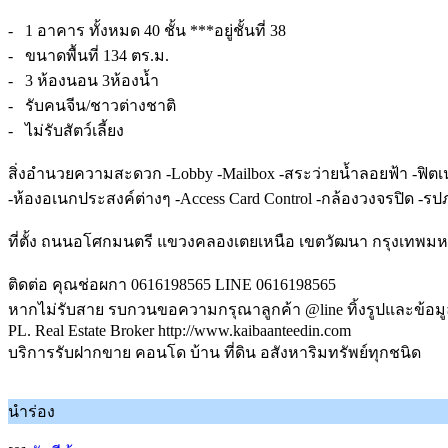
- 1 อาคาร ทั้งหมด 40 ชั้น ***อยู่ชั้นที่ 38
- ขนาดพื้นที่ 134 ตร.ม.
- 3 ห้องนอน 3ห้องน้ำ
- รับคนจีน/ชาวต่างชาติ
- ไม่รับสัตว์เลี้ยง
สิ่งอำนวยความสะดวก -Lobby -Mailbox -สระว่ายน้ำลอยฟ้า -ฟิต
-ห้องอเนกประสงค์ต่างๆ -Access Card Control -กล้องวงจรปิด -รป
ที่ตั้ง ถนนอโศกมนตรี แขวงคลองเตยเหนือ เขตวัฒนา กรุงเทพม
ติดต่อ คุณช่อผกา 0616198565 LINE 0616198565
หากไม่รับสาย รบกวนขอความกรุณาลูกค้า @line ทิ้งรูปและข้อม
PL. Real Estate Broker http://www.kaibaanteedin.com
บริการรับฝากขาย คอนโด บ้าน ที่ดิน อสังหาริมทรัพย์ทุกชนิด
นำร่อง