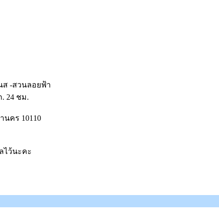
เนส -สวนลอยฟ้า
ภ. 24 ชม.
หานคร 10110
ูลไว้นะคะ