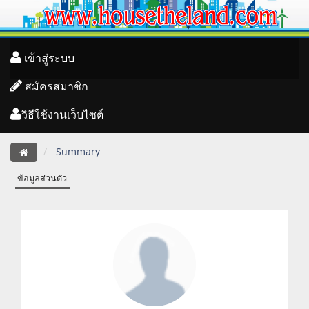
เข้าสู่ระบบ
สมัครสมาชิก
วิธีใช้งานเว็บไซต์
Summary
ข้อมูลส่วนตัว