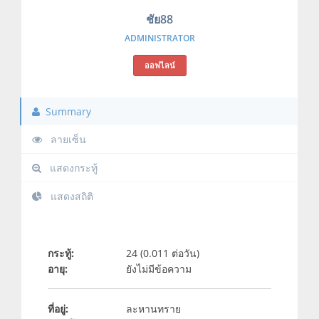
ชัย88
ADMINISTRATOR
ออฟไลน์
Summary
ลายเซ็น
แสดงกระทู้
แสดงสถิติ
กระทู้:
24 (0.011 ต่อวัน)
อายุ:
ยังไม่มีข้อความ
ที่อยู่:
ละหานทราย