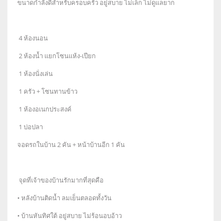
ขนาดกำลังดีสำหรับครอบครัว อยู่สบาย ไม่เล็ก ไม่ดูแลยาก
4 ห้องนอน
2 ห้องน้ำ แยกโซนแห้ง-เปียก
1 ห้องนั่งเล่น
1 ครัว + โซนทานข้าว
1 ห้องอเนกประสงค์
1 บ่อปลา
จอดรถในบ้าน 2 คัน + หน้าบ้านอีก 1 คัน
จุดที่เจ้าของบ้านรักมากที่สุดคือ
• หลังบ้านติดน้ำ ลมเย็นตลอดทั้งวัน
• บ้านหันทิศใต้ อยู่สบาย ไม่ร้อนอบอ้าว