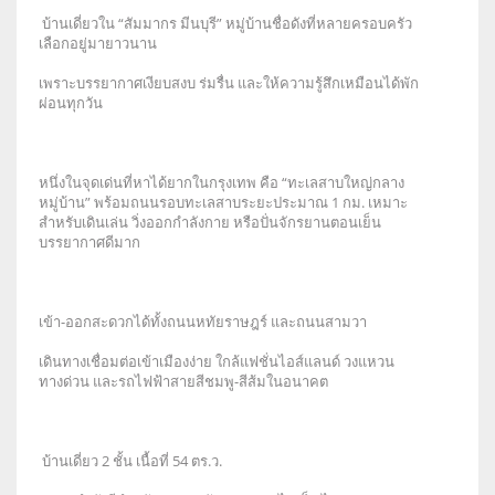
บ้านเดี่ยวใน “สัมมากร มีนบุรี” หมู่บ้านชื่อดังที่หลายครอบครัว
เลือกอยู่มายาวนาน
เพราะบรรยากาศเงียบสงบ ร่มรื่น และให้ความรู้สึกเหมือนได้พัก
ผ่อนทุกวัน
หนึ่งในจุดเด่นที่หาได้ยากในกรุงเทพ คือ “ทะเลสาบใหญ่กลาง
หมู่บ้าน” พร้อมถนนรอบทะเลสาบระยะประมาณ 1 กม. เหมาะ
สำหรับเดินเล่น วิ่งออกกำลังกาย หรือปั่นจักรยานตอนเย็น
บรรยากาศดีมาก
เข้า-ออกสะดวกได้ทั้งถนนหทัยราษฎร์ และถนนสามวา
เดินทางเชื่อมต่อเข้าเมืองง่าย ใกล้แฟชั่นไอส์แลนด์ วงแหวน
ทางด่วน และรถไฟฟ้าสายสีชมพู-สีส้มในอนาคต
บ้านเดี่ยว 2 ชั้น เนื้อที่ 54 ตร.ว.