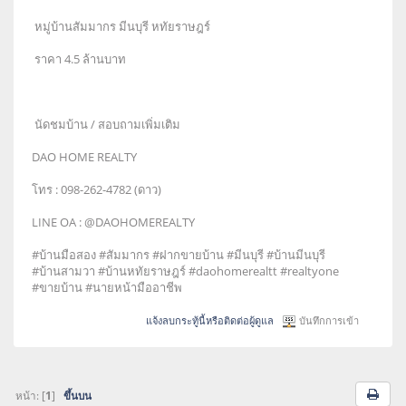
หมู่บ้านสัมมากร มีนบุรี หทัยราษฎร์
ราคา 4.5 ล้านบาท
นัดชมบ้าน / สอบถามเพิ่มเติม
DAO HOME REALTY
โทร : 098-262-4782 (ดาว)
LINE OA : @DAOHOMEREALTY
#บ้านมือสอง #สัมมากร #ฝากขายบ้าน #มีนบุรี #บ้านมีนบุรี
#บ้านสามวา #บ้านหทัยราษฎร์ #daohomerealtt #realtyone
#ขายบ้าน #นายหน้ามืออาชีพ
แจ้งลบกระทู้นี้หรือติดต่อผู้ดูแล
บันทึกการเข้า
หน้า: [
1
]
ขึ้นบน