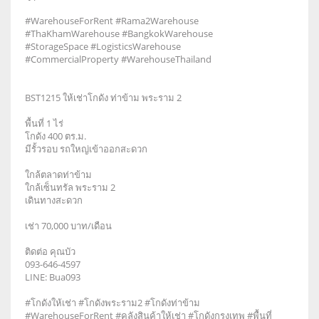
#WarehouseForRent #Rama2Warehouse
#ThaKhamWarehouse #BangkokWarehouse
#StorageSpace #LogisticsWarehouse
#CommercialProperty #WarehouseThailand
BST1215 ให้เช่าโกดัง ท่าข้าม พระราม 2
พื้นที่ 1 ไร่
โกดัง 400 ตร.ม.
มีรั้วรอบ รถใหญ่เข้าออกสะดวก
ใกล้ตลาดท่าข้าม
ใกล้เซ็นทรัล พระราม 2
เดินทางสะดวก
เช่า 70,000 บาท/เดือน
ติดต่อ คุณบัว
093-646-4597
LINE: Bua093
#โกดังให้เช่า #โกดังพระราม2 #โกดังท่าข้าม
#WarehouseForRent #คลังสินค้าให้เช่า #โกดังกรุงเทพ #พื้นที่