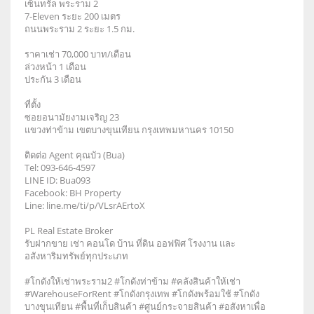
เซ็นทรัล พระราม 2
7-Eleven ระยะ 200 เมตร
ถนนพระราม 2 ระยะ 1.5 กม.
ราคาเช่า 70,000 บาท/เดือน
ล่วงหน้า 1 เดือน
ประกัน 3 เดือน
ที่ตั้ง
ซอยอนามัยงามเจริญ 23
แขวงท่าข้าม เขตบางขุนเทียน กรุงเทพมหานคร 10150
ติดต่อ Agent คุณบัว (Bua)
Tel: 093-646-4597
LINE ID: Bua093
Facebook: BH Property
Line: line.me/ti/p/VLsrAErtoX
PL Real Estate Broker
รับฝากขาย เช่า คอนโด บ้าน ที่ดิน ออฟฟิศ โรงงาน และ
อสังหาริมทรัพย์ทุกประเภท
#โกดังให้เช่าพระราม2 #โกดังท่าข้าม #คลังสินค้าให้เช่า
#WarehouseForRent #โกดังกรุงเทพ #โกดังพร้อมใช้ #โกดัง
บางขุนเทียน #พื้นที่เก็บสินค้า #ศูนย์กระจายสินค้า #อสังหาเพื่อ