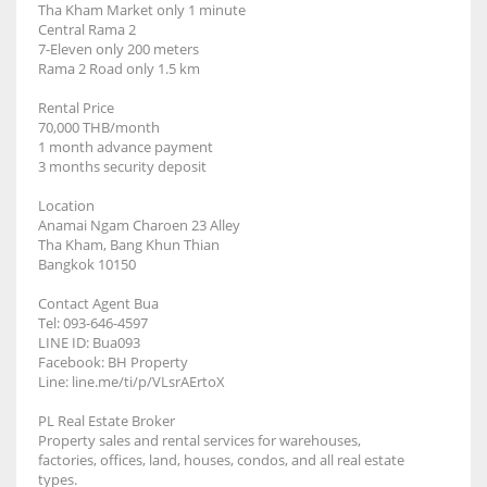
Tha Kham Market only 1 minute
Central Rama 2
7-Eleven only 200 meters
Rama 2 Road only 1.5 km
Rental Price
70,000 THB/month
1 month advance payment
3 months security deposit
Location
Anamai Ngam Charoen 23 Alley
Tha Kham, Bang Khun Thian
Bangkok 10150
Contact Agent Bua
Tel: 093-646-4597
LINE ID: Bua093
Facebook: BH Property
Line: line.me/ti/p/VLsrAErtoX
PL Real Estate Broker
Property sales and rental services for warehouses,
factories, offices, land, houses, condos, and all real estate
types.