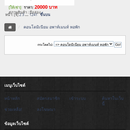
20000
บาท
[ให้เช่า]
ราคา:
สภาพสินค้า : มือสอง
หน้า: [
1
]
2
3
...
1241
ขึ้นบน
คอนโดมิเนียม อพาท์เมนท์ หอพัก
กระโดดไป:
เมนูเว็บไซต์
หน้าหลัก
สมัครสมาชิก
เข้าระบบ
ค้นหาในเว็บ
นี้
ช่วยเหลือ!
ลงโฆษณา
ข้อมูลเว็บไซต์