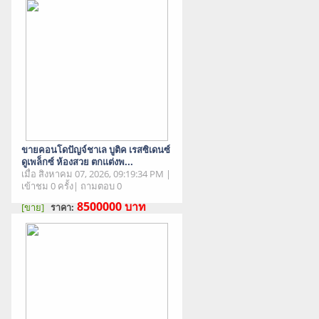
ขายคอนโดปัญจ์ชาเล บูติค เรสซิเดนซ์
ดูเพล็กซ์ ห้องสวย ตกแต่งพ...
เมื่อ สิงหาคม 07, 2026, 09:19:34 PM |
เข้าชม 0 ครั้ง| ถามตอบ 0
8500000
บาท
[ขาย]
ราคา:
สภาพสินค้า : มือสอง