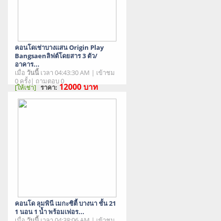
คอนโดเช่าบางเเสน Origin Play
Bangsaenลิฟต์โดยสาร 3 ตัว/
อาคาร...
เมื่อ
วันนี้
เวลา 04:43:30 AM | เข้าชม
0 ครั้ง| ถามตอบ 0
12000
บาท
[ให้เช่า]
ราคา:
สภาพสินค้า : มือสอง
คอนโด ลุมพินี เมกะซิตี้ บางนา ชั้น 21
1 นอน 1 น้ำ พร้อมเฟอร...
เมื่อ
วันนี้
เวลา 04:38:06 AM | เข้าชม