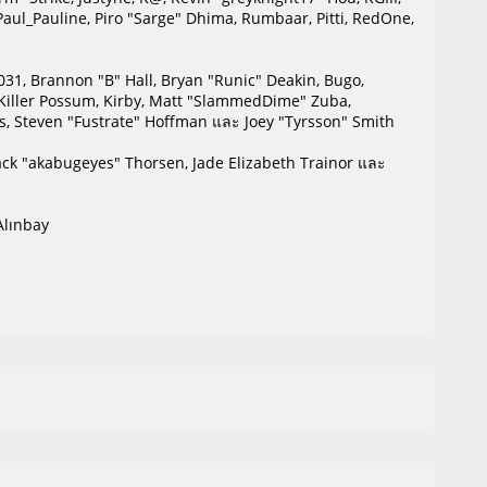
", Paul_Pauline, Piro "Sarge" Dhima, Rumbaar, Pitti, RedOne,
1, Brannon "B" Hall, Bryan "Runic" Deakin, Bugo,
, Killer Possum, Kirby, Matt "SlammedDime" Zuba,
ds, Steven "Fustrate" Hoffman และ Joey "Tyrsson" Smith
Jack "akabugeyes" Thorsen, Jade Elizabeth Trainor และ
Alınbay