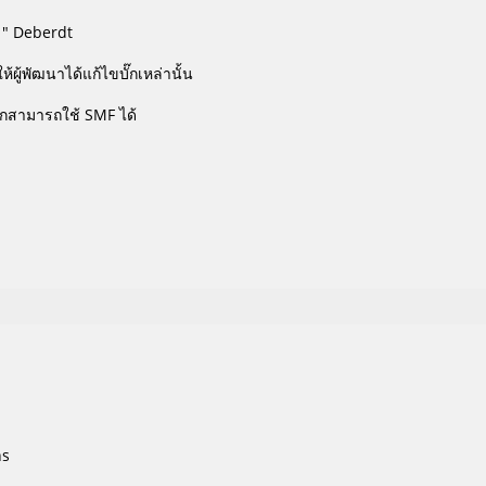
尚" Deberdt
้ผู้พัฒนาได้แก้ไขบั๊กเหล่านั้น
โลกสามารถใช้ SMF ได้
hs