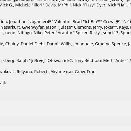
Mick G., Michele "Illori" Davis, MrPhil, Nick "Fizzy" Dyer, Nick "Ha²
on, Jonathan "vbgamer45" Valentin, Brad "IchBin™" Grow, ディン103
 Yasarkurt, Gwenwyfar, Jason "JBlaze" Clemons, Jerry, Joker™, Kays
, nend, Nibogo, Niko, Peter "Arantor" Spicer, Ricky., snork13, Spu
le, Chainy, Daniel Diehl, Dannii Willis, emanuele, Graeme Spence, 
rsberg, Ralph "[n3rve]" Otowo, rickC, Tony Reid และ Mert "Antes" 
vaković, Relyana, Robert., Akyhne และ GravuTrad
ijk