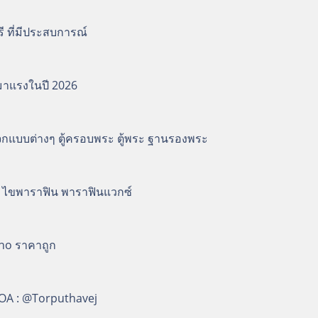
ี ที่มีประสบการณ์
มาแรงในปี 2026
ระจกแบบต่างๆ ตู้ครอบพระ ตู้พระ ฐานรองพระ
d ไขพาราฟิน พาราฟินแวกซ์
no ราคาถูก
neOA : @Torputhavej