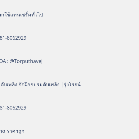
ใช้แทนเซรั่มทั่วไป
 081-8062929
neOA : @Torputhavej
ดับเพลิง จัดฝึกอบรมดับเพลิง |รุ่งโรจน์
 081-8062929
no ราคาถูก