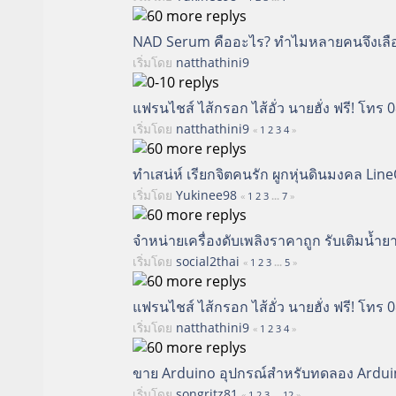
NAD Serum คืออะไร? ทำไมหลายคนจึงเลือก
เริ่มโดย
natthathini9
แฟรนไชส์ ไส้กรอก ไส้อั่ว นายฮั่ง ฟรี! โทร
เริ่มโดย
natthathini9
«
1
2
3
4
»
ทำเสน่ห์ เรียกจิตคนรัก ผูกหุ่นดินมงคล Li
เริ่มโดย
Yukinee98
«
1
2
3
...
7
»
จำหน่ายเครื่องดับเพลิงราคาถูก รับเติมน้ำยา
เริ่มโดย
social2thai
«
1
2
3
...
5
»
แฟรนไชส์ ไส้กรอก ไส้อั่ว นายฮั่ง ฟรี! โทร
เริ่มโดย
natthathini9
«
1
2
3
4
»
ขาย Arduino อุปกรณ์สำหรับทดลอง Ardui
เริ่มโดย
songritz81
«
1
2
3
...
12
»