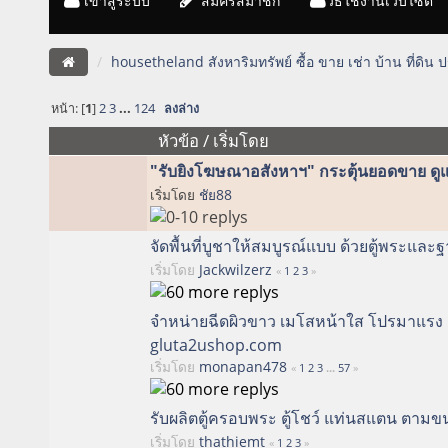
เข้าสู่ระบบ
สมัครสมาชิก
วิธีใช้งานเว็บไซต์
housetheland สังหาริมทรัพย์ ซื้อ ขาย เช่า บ้าน ที่ดิน
หน้า: [
1
]
2
3
...
124
ลงล่าง
หัวข้อ
/
เริ่มโดย
"รับยิงโฆษณาอสังหาฯ" กระตุ้นยอดขาย ด
เริ่มโดย
ชัย88
จัดพื้นที่บูชาให้สมบูรณ์แบบ ด้วยตู้พระและ
เริ่มโดย
Jackwilzerz
«
1
2
3
»
จำหน่ายฉีดผิวขาว เมโสหน้าใส โปรมาแรง 
gluta2ushop.com
เริ่มโดย
monapan478
«
1
2
3
...
57
»
รับผลิตตู้ครอบพระ ตู้โชว์ แท่นสแตน ตาม
เริ่มโดย
thathiemt
«
1
2
3
»