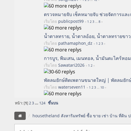
ตรวจหมายจับ เช็คหมายจับ ช่วยจัดการและ
เริ่มโดย
publicpost99
«
1
2
3
...
8
»
น้ำตาลทราย, น้ำตาลอ้อย, น้ำตาลทรายขา
เริ่มโดย
pathamaphon_dz
«
1
2
3
»
การบูร, พิมเสน, เมนทอล, น้ำมันตะไคร้หอม,
เริ่มโดย
Sawatari2026
«
1
2
»
พัดลมยักษ์ติดเพดานขนาดใหญ่ | พัดลมยักษ
เริ่มโดย
waterseven11
«
1
2
3
...
10
»
หน้า: [
1
]
2
3
...
124
ขึ้นบน
housetheland สังหาริมทรัพย์ ซื้อ ขาย เช่า บ้าน ที่ดิน