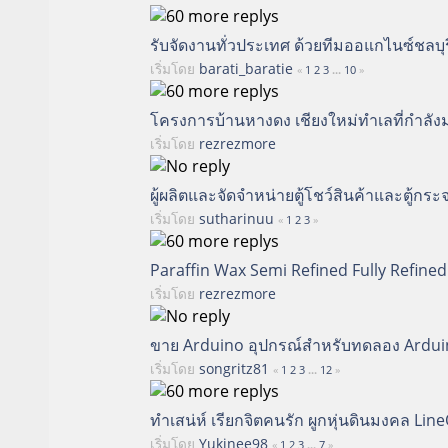
รับจัดงานทั่วประเทศ ด้วยทีมออแกไนซ์ชลบุร
เริ่มโดย
barati_baratie
«
1
2
3
...
10
»
โครงการบ้านหางดง เชียงใหม่ทำเลที่กำลัง
เริ่มโดย
rezrezmore
ผู้ผลิตและจัดจำหน่ายตู้โชว์สินค้าและตู้ก
เริ่มโดย
sutharinuu
«
1
2
3
»
Paraffin Wax Semi Refined Fully Refine
เริ่มโดย
rezrezmore
ขาย Arduino อุปกรณ์สำหรับทดลอง Ardui
เริ่มโดย
songritz81
«
1
2
3
...
12
»
ทำเสน่ห์ เรียกจิตคนรัก ผูกหุ่นดินมงคล Li
เริ่มโดย
Yukinee98
«
1
2
3
...
7
»