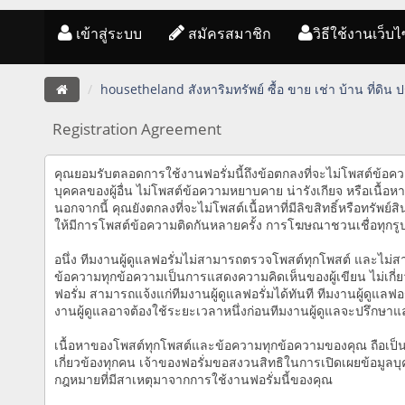
เข้าสู่ระบบ
สมัครสมาชิก
วิธีใช้งานเว็บไ
housetheland สังหาริมทรัพย์ ซื้อ ขาย เช่า บ้าน ที่ดิน
Registration Agreement
คุณยอมรับตลอดการใช้งานฟอรั่มนี้ถึงข้อตกลงที่จะไม่โพสต์ข้อความ
บุคคลของผู้อื่น ไม่โพสต์ข้อความหยาบคาย น่ารังเกียจ หรือเนื
นอกจากนี้ คุณยังตกลงที่จะไม่โพสต์เนื้อหาที่มีลิขสิทธิ์หรือทรัพ
ให้มีการโพสต์ข้อความติดกันหลายครั้ง การโฆษณาชวนเชื่อทุกร
อนึ่ง ทีมงานผู้ดูแลฟอรั่มไม่สามารถตรวจโพสต์ทุกโพสต์ และไม่
ข้อความทุกข้อความเป็นการแสดงความคิดเห็นของผู้เขียน ไม่เกี่
ฟอรั่ม สามารถแจ้งแก่ทีมงานผู้ดูแลฟอรั่มได้ทันที ทีมงานผู้ดูแ
งานผู้ดูแลอาจต้องใช้ระยะเวลาหนึ่งก่อนทีมงานผู้ดูแลจะปรึกษาแ
เนื้อหาของโพสต์ทุกโพสต์และข้อความทุกข้อความของคุณ ถือเป็นคว
เกี่ยวข้องทุกคน เจ้าของฟอรั่มขอสงวนสิทธิในการเปิดเผยข้อมูลบุ
กฎหมายที่มีสาเหตุมาจากการใช้งานฟอรั่มนี้ของคุณ