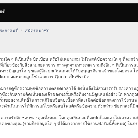
ซต์
 ประกาศฟรี
สมัครสมาชิก
ใด ๆ ที่เป็นเท็จ บิดเบือน หรือไม่เหมาะสม ไม่โพสต์ข้อความใด ๆ ที่จะสร้าง
้อหาที่เกี่ยวข้องกับสิ่งลามกอนาจาร การคุกคามทางเพศ รวมถึงอื่น ๆ ที่เ
ย์สินทางปัญญาใด ๆ ของผู้อื่น ยกเว้นแต่จะได้รับอนุญาติจากเจ้าของโดยตรง โด
ูปแบบ จดหมายลูกโซ่ และการ Quote เป็นพีระมิด
สามารถดูข้อความทุกข้อความตลอดเวลาได้ ดังนั้นจึงไม่สามารถรับรองความ
ยวข้องกับความคิดเห็นของเจ้าของฟอรั่มหรือทีมงานผู้ดูแลแต่อย่างใด หาก
ลฟอรั่มขอสงวนสิทธิ์ในการแก้ไขหรือลบเนื้อหาที่ละเมิดต่อข้อตกลงการใช้งาน
ละดำเนินการให้มีการแก้ไขหรือลบโพสต์หรือข้อความดังกล่าว ข้อตกลงนี้มีผ
ามรับผิดชอบของคุณทั้งหมด โดยคุณยินยอมที่จะปกป้องและไม่เอาความผิดกับเจ
คคลของคุณ (รวมถึงข้อมูลใด ๆ ที่ได้มาจากการใช้งานฟอรั่มนี้ทั้งหมด) ในก