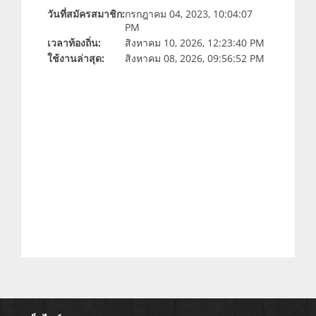
วันที่สมัครสมาชิก:
กรกฎาคม 04, 2023, 10:04:07
PM
เวลาท้องถิ่น:
สิงหาคม 10, 2026, 12:23:40 PM
ใช้งานล่าสุด:
สิงหาคม 08, 2026, 09:56:52 PM