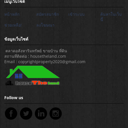
เมนูเว็บไซต์
หน้าหลัก
สมัครสมาชิก
เข้าระบบ
ค้นหาในเว็บ
นี้
ช่วยเหลือ!
ลงโฆษณา
ข้อมูลเว็บไซต์
ตลาดอสังหาริมทรัพย์ ขายบ้าน ที่ดิน
สถานที่ติดต่อ : housetheland.com
Email : copyrightproperty2020@gmail.com
Follow us