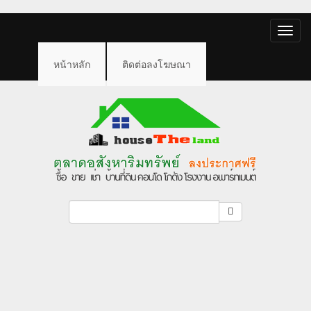
Toggle
naviga
หน้าหลัก
ติดต่อลงโฆษณา