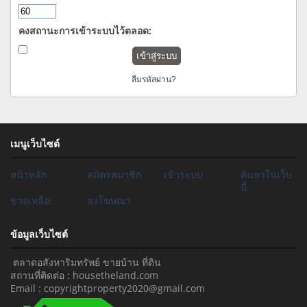
คงสถานะการเข้าระบบไว้ตลอด:
ลืมรหัสผ่าน?
เมนูเว็บไซต์
หน้าหลัก
สมัครสมาชิก
เข้าระบบ
ค้นหาในเว็บ
นี้
ช่วยเหลือ!
ลงโฆษณา
ข้อมูลเว็บไซต์
ตลาดอสังหาริมทรัพย์ ขายบ้าน ที่ดิน
สถานที่ติดต่อ : housetheland.com
Email : copyrightproperty2020@gmail.com