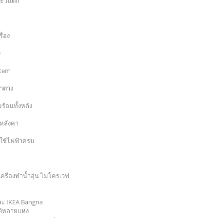
ตะวันตก
ื่อง
ษ
stem
าต่าง
้อนทั้งหลัง
หลังคา
องใช้ไฟฟ้าครบ
้า เครื่องทำน้ำอุ่น ไมโครเวฟ
ละ IKEA Bangna
ติหลายแห่ง