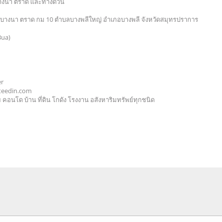
างนา ตราด และทางด่วน
นนบางนา ตราด กม 10 ตำบลบางพลีใหญ่ อำเภอบางพลี จังหวัดสมุทรปราการ
Bua)
er
teedin.com
 คอนโด บ้าน ที่ดิน โกดัง โรงงาน อสังหาริมทรัพย์ทุกชนิด