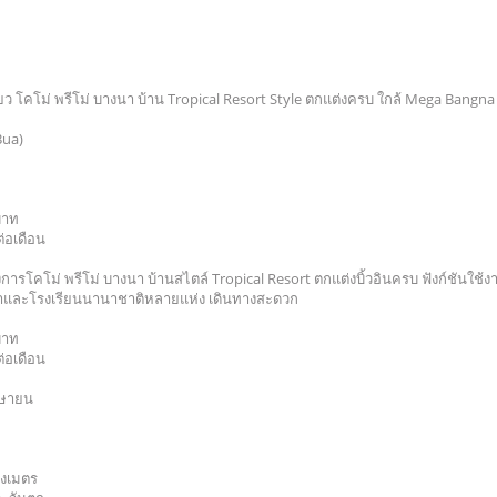
่ยว โคโม่ พรีโม่ บางนา บ้าน Tropical Resort Style ตกแต่งครบ ใกล้ Mega Bangna
Bua)
บาท
่อเดือน
งการโคโม่ พรีโม่ บางนา บ้านสไตล์ Tropical Resort ตกแต่งบิ้วอินครบ ฟังก์ชันใช้
ค้าและโรงเรียนนานาชาติหลายแห่ง เดินทางสะดวก
บาท
่อเดือน
เมษายน
างเมตร