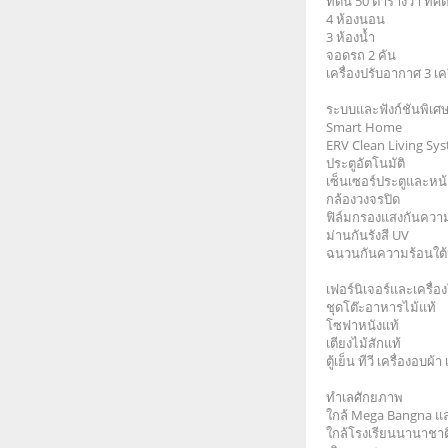
ที่ดิน 50 ตารางวา ทิศ
4 ห้องนอน
3 ห้องน้ำ
จอดรถ 2 คัน
เครื่องปรับอากาศ 3 เคร
ระบบและฟังก์ชันพิเศ
Smart Home
ERV Clean Living Sy
ประตูอัตโนมัติ
เซ็นเซอร์ประตูและหน้
กล้องวงจรปิด
ฟิล์มกรองแสงกันความร
ม่านกันรังสี UV
ฉนวนกันความร้อนใต้
เฟอร์นิเจอร์และเครื่
ชุดโต๊ะอาหารไม้แท้
โซฟาหนังแท้
เตียงไม้สักแท้
ตู้เย็น ทีวี เครื่องอบผ
ทำเลศักยภาพ
ใกล้ Mega Bangna แ
ใกล้โรงเรียนนานาชา