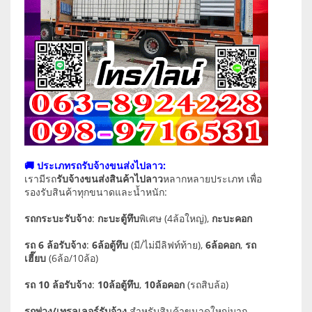
🚚 ประเภทรถรับจ้างขนส่งไปลาว:
เรามีรถ
รับจ้างขนส่งสินค้าไปลาว
หลากหลายประเภท เพื่อ
รองรับสินค้าทุกขนาดและน้ำหนัก:
รถกระบะรับจ้าง
:
กะบะตู้ทึบ
พิเศษ (4ล้อใหญ่),
กะบะคอก
รถ 6 ล้อรับจ้าง
:
6ล้อตู้ทึบ
(มี/ไม่มีลิฟท์ท้าย),
6ล้อคอก
,
รถ
เฮี๊ยบ
(6ล้อ/10ล้อ)
รถ 10 ล้อรับจ้าง
:
10ล้อตู้ทึบ
,
10ล้อคอก
(รถสิบล้อ)
รถพ่วง/เทรลเลอร์รับจ้าง
สำหรับสินค้าขนาดใหญ่มาก