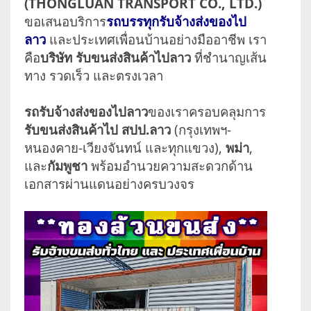
(THONGLUAN TRANSPORT CO., LTD.)
ขอเสนอบริการ
รถบรรทุกรับจ้างส่งของไป
ลาว
และประเทศเพื่อนบ้านอย่างมืออาชีพ เรา
คือ
บริษัท รับขนส่งสินค้าไปลาว
ที่ชำนาญเส้น
ทาง รวดเร็ว และตรงเวลา
รถรับจ้างส่งของไปลาว
ของเราครอบคลุมการ
รับขนส่งสินค้าไป สปป.ลาว
(กรุงเทพฯ-
หนองคาย-เวียงจันทน์ และทุกแขวง),
พม่า
,
และ
กัมพูชา
พร้อมอำนวยความสะดวกด้าน
เอกสารผ่านแดนอย่างครบวงจร