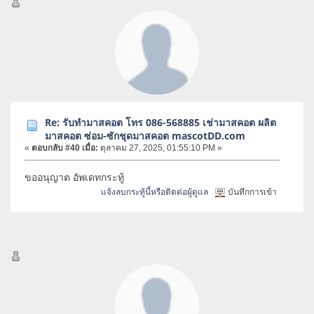
Re: รับทำมาสคอต โทร 086-568885 เช่ามาสคอต ผลิต
มาสคอต ซ่อม-ซักชุดมาสคอต mascotDD.com
«
ตอบกลับ #40 เมื่อ:
ตุลาคม 27, 2025, 01:55:10 PM »
ขออนุญาต อัพเดทกระทู้
แจ้งลบกระทู้นี้หรือติดต่อผู้ดูแล
บันทึกการเข้า