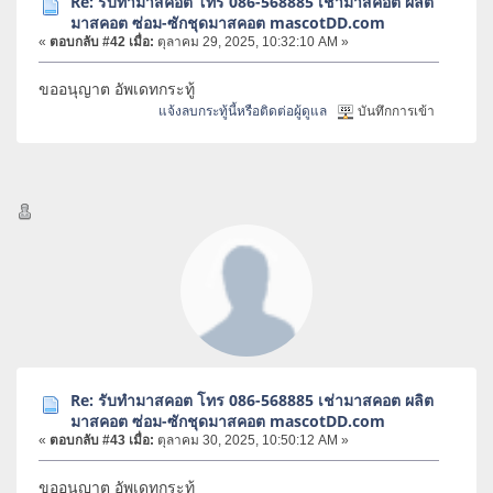
Re: รับทำมาสคอต โทร 086-568885 เช่ามาสคอต ผลิต
มาสคอต ซ่อม-ซักชุดมาสคอต mascotDD.com
«
ตอบกลับ #42 เมื่อ:
ตุลาคม 29, 2025, 10:32:10 AM »
ขออนุญาต อัพเดทกระทู้
แจ้งลบกระทู้นี้หรือติดต่อผู้ดูแล
บันทึกการเข้า
Re: รับทำมาสคอต โทร 086-568885 เช่ามาสคอต ผลิต
มาสคอต ซ่อม-ซักชุดมาสคอต mascotDD.com
«
ตอบกลับ #43 เมื่อ:
ตุลาคม 30, 2025, 10:50:12 AM »
ขออนุญาต อัพเดทกระทู้