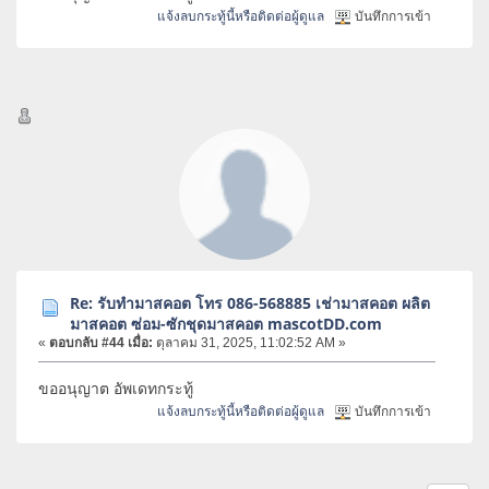
แจ้งลบกระทู้นี้หรือติดต่อผู้ดูแล
บันทึกการเข้า
Re: รับทำมาสคอต โทร 086-568885 เช่ามาสคอต ผลิต
มาสคอต ซ่อม-ซักชุดมาสคอต mascotDD.com
«
ตอบกลับ #44 เมื่อ:
ตุลาคม 31, 2025, 11:02:52 AM »
ขออนุญาต อัพเดทกระทู้
แจ้งลบกระทู้นี้หรือติดต่อผู้ดูแล
บันทึกการเข้า