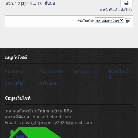
หน้า:
1
2
[
3
]
4
5
...
13
ขึ้นบน
« หน้าที่แล้ว
ต่อไป »
กระโดดไป:
เมนูเว็บไซต์
หน้าหลัก
สมัครสมาชิก
เข้าระบบ
ค้นหาในเว็บ
นี้
ช่วยเหลือ!
ลงโฆษณา
ข้อมูลเว็บไซต์
ตลาดอสังหาริมทรัพย์ ขายบ้าน ที่ดิน
สถานที่ติดต่อ : housetheland.com
Email : copyrightproperty2020@gmail.com