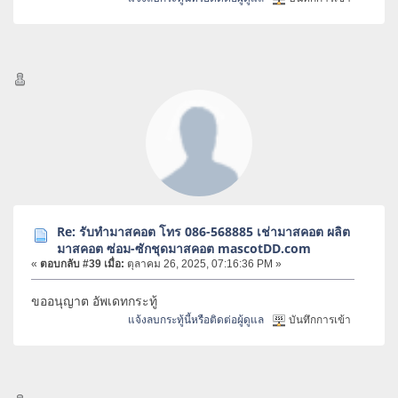
Re: รับทำมาสคอต โทร 086-568885 เช่ามาสคอต ผลิต
มาสคอต ซ่อม-ซักชุดมาสคอต mascotDD.com
«
ตอบกลับ #39 เมื่อ:
ตุลาคม 26, 2025, 07:16:36 PM »
ขออนุญาต อัพเดทกระทู้
แจ้งลบกระทู้นี้หรือติดต่อผู้ดูแล
บันทึกการเข้า