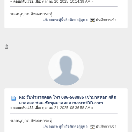
«
ตอบกลับ #32 เมื่อ:
ตุลาคม 20, 2025, 10:14:39 AM »
ขออนุญาต อัพเดทกระทู้
แจ้งลบกระทู้นี้หรือติดต่อผู้ดูแล
บันทึกการเข้า
Re: รับทำมาสคอต โทร 086-568885 เช่ามาสคอต ผลิต
มาสคอต ซ่อม-ซักชุดมาสคอต mascotDD.com
«
ตอบกลับ #33 เมื่อ:
ตุลาคม 21, 2025, 08:36:58 AM »
ขออนุญาต อัพเดทกระทู้
แจ้งลบกระทู้นี้หรือติดต่อผู้ดูแล
บันทึกการเข้า