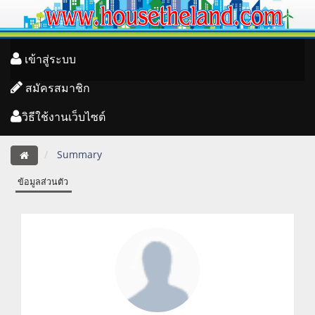
เข้าสู่ระบบ
สมัครสมาชิก
วิธีใช้งานเว็บไซต์
Summary
ข้อมูลส่วนตัว