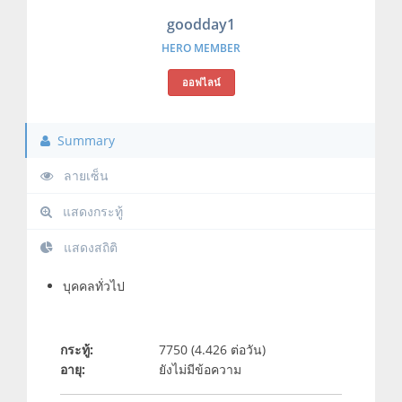
goodday1
HERO MEMBER
ออฟไลน์
Summary
ลายเซ็น
แสดงกระทู้
แสดงสถิติ
บุคคลทั่วไป
กระทู้:
7750 (4.426 ต่อวัน)
อายุ:
ยังไม่มีข้อความ