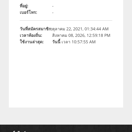
ที่อยู่:
-
เบอร์โทร:
-
วันที่สมัครสมาชิก:
ตุลาคม 22, 2021, 01:34:44 AM
เวลาท้องถิ่น:
สิงหาคม 08, 2026, 12:59:18 PM
ใช้งานล่าสุด:
วันนี้
เวลา 10:57:55 AM