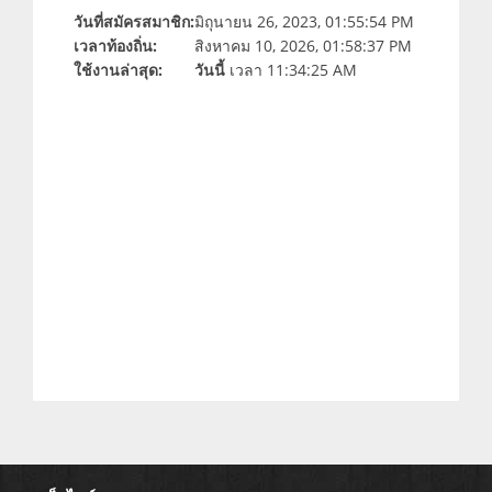
วันที่สมัครสมาชิก:
มิถุนายน 26, 2023, 01:55:54 PM
เวลาท้องถิ่น:
สิงหาคม 10, 2026, 01:58:37 PM
ใช้งานล่าสุด:
วันนี้
เวลา 11:34:25 AM