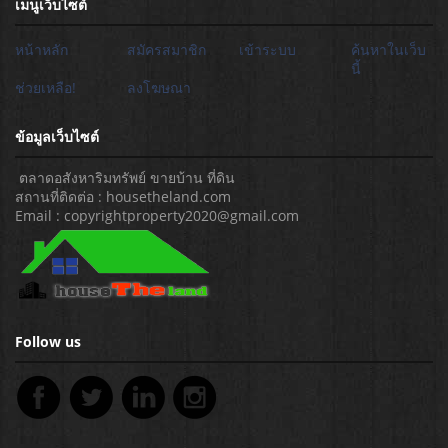
เมนูเว็บไซต์
หน้าหลัก
สมัครสมาชิก
เข้าระบบ
ค้นหาในเว็บ
นี้
ช่วยเหลือ!
ลงโฆษณา
ข้อมูลเว็บไซต์
ตลาดอสังหาริมทรัพย์ ขายบ้าน ที่ดิน
สถานที่ติดต่อ : housetheland.com
Email : copyrightproperty2020@gmail.com
Follow us