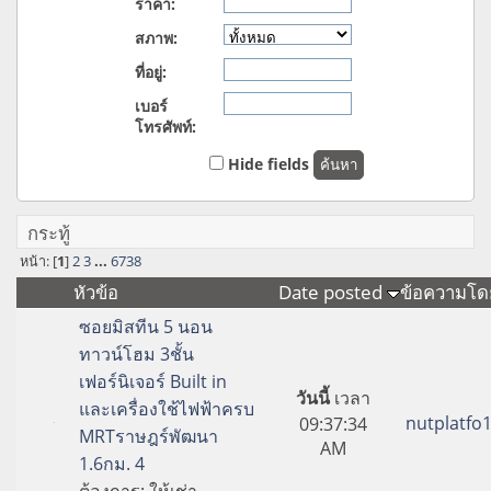
ราคา:
สภาพ:
ที่อยู่:
เบอร์
โทรศัพท์:
Hide fields
กระทู้
หน้า: [
1
]
2
3
...
6738
หัวข้อ
Date posted
ข้อความโด
ซอยมิสทีน 5 นอน
ทาวน์โฮม 3ชั้น
เฟอร์นิเจอร์ Built in
วันนี้
เวลา
และเครื่องใช้ไฟฟ้าครบ
nutplatfo
09:37:34
MRTราษฎร์พัฒนา
AM
1.6กม. 4
ต้องการ:
ให้เช่า