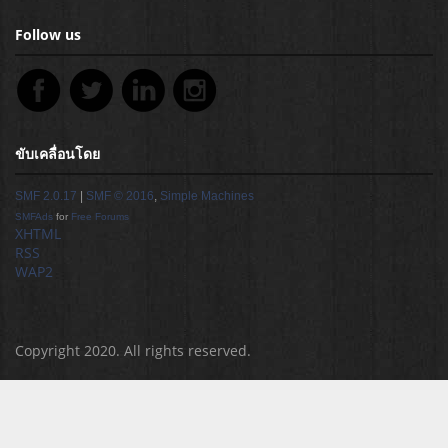
Follow us
ขับเคลื่อนโดย
SMF 2.0.17
|
SMF © 2016
,
Simple Machines
SMFAds
for
Free Forums
XHTML
RSS
WAP2
Copyright 2020. All rights reserved.