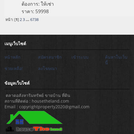
ต้องการ:
ให้เช่า
ราคา:
59998
หน้า: [
1
]
2
3
...
6738
เมนูเว็บไซต์
หน้าหลัก
สมัครสมาชิก
เข้าระบบ
ค้นหาในเว็บ
นี้
ช่วยเหลือ!
ลงโฆษณา
ข้อมูลเว็บไซต์
ตลาดอสังหาริมทรัพย์ ขายบ้าน ที่ดิน
สถานที่ติดต่อ : housetheland.com
Email : copyrightproperty2020@gmail.com