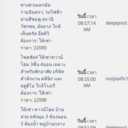
ทางด่วนเอกมัย-
รามอินทรา, รถไฟฟ้า
วันนี้
เวลา
สายสีชมพู สถานี
deejepost
08:57:14
วัชรพล, มัยลาภ ใกล้
AM
เซ็นทรัล อีสต์วิ
ต้องการ:
ให้เช่า
ราคา:
22000
โชคชัย4 ให้เช่าทาวน์
โฮม 3ชั้น 4นอน เหมาะ
สำหรับพักอาศัย บริษัท
วันนี้
เวลา
สำนักงาน คลินิก และ
nutplatfo
08:55:00
AM
สตูดิโอ ใกล้โรงเรี
ต้องการ:
ให้เช่า
ราคา:
22998
ให้เช่า ทาวน์โฮม บ้าน
สวย หลังมุม 3 ห้องนอน
วันนี้
เวลา
3 ห้องน้ำ หมู่บ้านกลาง
deejepost
08:51:59