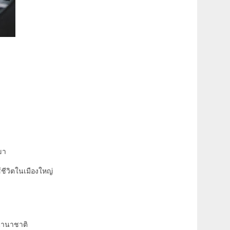
ขา
้ชีวิตในเมืองใหญ่
นานาชาติ