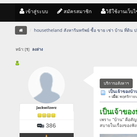
เข้าสู่ระบบ
สมัครสมาชิก
วิธีใช้งานเว็บไ
housetheland สังหาริมทรัพย์ ซื้อ ขาย เช่า บ้าน ที่ดิน
หน้า: [
1
]
ลงล่าง
บริการอสังหาฯ
เป็นเจ้าของบ้า
«
เมื่อ:
พฤศจิกายน
Jackwilzerz
เป็นเจ้าของ
เพราะ “บ้าน” คือสั
386
สบายในเรื่องของฟังก