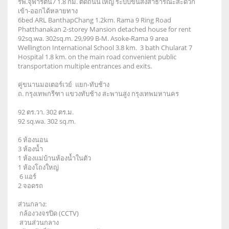
รพ.จุฬารัตน์7 1.8 กม. ติดถนนใหญ่ ระบบขนส่งสาธารณะสะดวก
เข้า-ออกได้หลายทาง
6bed ARL BanthapChang 1.2km. Rama 9 Ring Road
Phatthanakan 2-storey Mansion detached house for rent
92sq.wa. 302sq.m. 29,999 B-M. Asoke-Rama 9 area
Wellington International School 3.8 km. 3 bath Chularat 7
Hospital 1.8 km. on the main road convenient public
transportation multiple entrances and exits.
คู่ขนานมอเตอร์เวย์ แยก-ทับช้าง
ถ. กรุงเทพกรีฑา แขวงทับช้าง สะพานสูง กรุงเทพมหานคร
92 ตร.วา. 302 ตร.ม.
92 sq.wa. 302 sq.m.
6 ห้องนอน
3 ห้องน้ำ
1 ห้องแม่บ้านห้องน้ำในตัว
1 ห้องโถงใหญ่
6 แอร์
2 จอดรถ
ส่วนกลาง:
กล้องวงจรปิด (CCTV)
สวนส่วนกลาง