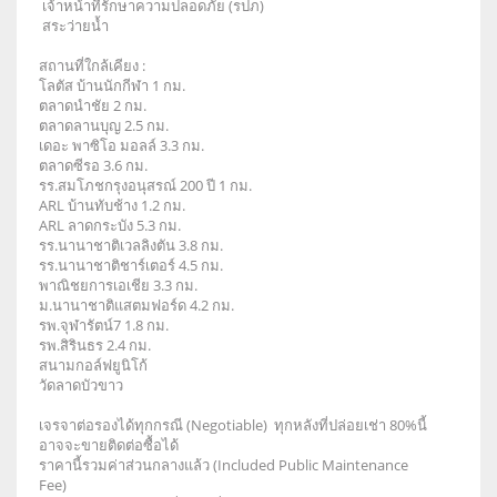
เจ้าหน้าที่รักษาความปลอดภัย (รปภ)
สระว่ายน้ำ
สถานที่ใกล้เคียง :
โลตัส บ้านนักกีฬา 1 กม.
ตลาดนำชัย 2 กม.
ตลาดลานบุญ 2.5 กม.
เดอะ พาซิโอ มอลล์ 3.3 กม.
ตลาดซีรอ 3.6 กม.
รร.สมโภชกรุงอนุสรณ์ 200 ปี 1 กม.
ARL บ้านทับช้าง 1.2 กม.
ARL ลาดกระบัง 5.3 กม.
รร.นานาชาติเวลลิงตัน 3.8 กม.
รร.นานาชาติชาร์เตอร์ 4.5 กม.
พาณิชยการเอเชีย 3.3 กม.
ม.นานาชาติแสตมฟอร์ด 4.2 กม.
รพ.จุฬารัตน์7 1.8 กม.
รพ.สิรินธร 2.4 กม.
สนามกอล์ฟยูนิโก้
วัดลาดบัวขาว
เจรจาต่อรองได้ทุกกรณี (Negotiable) ทุกหลังที่ปล่อยเช่า 80%นี้
อาจจะขายติดต่อซื้อได้
ราคานี้รวมค่าส่วนกลางแล้ว (Included Public Maintenance
Fee)