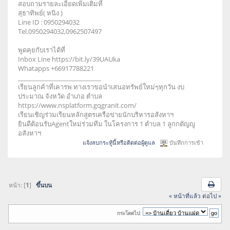
สอบถามรายละเอียดเพิ่มเติมที่
สุธาทิพย์( หนิง )
Line ID : 0950294032
Tel.0950294032,0962507497
พูดคุยกับเราได้ที่
Inbox Line https://bit.ly/39UAUka
Whatapps +66917788221
___________________________
เรียนลูกค้าที่เคารพ ทางเราขอนำเสนอทรัพย์ใหม่ๆทุกวัน งบ
ประมาณ จังหวัด อำเภอ ตำบล
https://www.nsplatform.gqgranit.com/
เรียนเชิญร่วมเรียนหลักสูตรเครือข่ายนักบริหารอสังหาฯ
ยินดีต้อนรับAgentใหม่ร่วมทีม ในโครงการ 1 ตำบล 1 ลูกกตัญญู
อสังหาฯ
แจ้งลบกระทู้นี้หรือติดต่อผู้ดูแล
บันทึกการเข้า
หน้า: [
1
]
ขึ้นบน
« หน้าที่แล้ว
ต่อไป »
กระโดดไป: