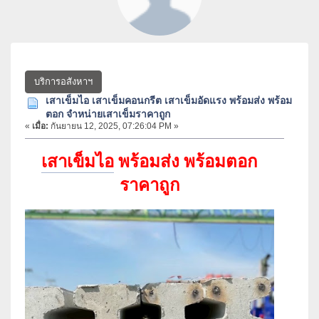
บริการอสังหาฯ
เสาเข็มไอ เสาเข็มคอนกรีต เสาเข็มอัดแรง พร้อมส่ง พร้อม
ตอก จำหน่ายเสาเข็มราคาถูก
«
เมื่อ:
กันยายน 12, 2025, 07:26:04 PM »
เสาเข็มไอ
พร้อมส่ง พร้อมตอก
ราคาถูก