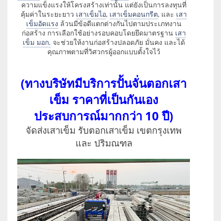
ความแข็งแรงให้โครงสร้างเท่านั้น แต่ยังเป็นการลงทุนที่
คุ้มค่าในระยะยาว
เสาเข็มไอ
,
เสาเข็มคอนกรีต
, และ
เสา
เข็มอัดแรง
ล้วนมีข้อดีแตกต่างกันไปตามประเภทงาน
ก่อสร้าง การเลือกใช้อย่างรอบคอบโดยยึดมาตรฐาน
เสา
เข็ม มอก.
จะช่วยให้งานก่อสร้างปลอดภัย มั่นคง และได้
คุณภาพตามที่วิศวกรผู้ออกแบบตั้งใจไว้
(ทางบริษัทมีบริการปั้นจั่นตอกเสา
เข็ม ราคาที่เป็นกันเอง
ประสบการณ์มากกว่า 10 ปี)
จัดส่งเสาเข็ม รับตอกเสาเข็ม เขตกรุงเทพ
และ ปริมณฑล