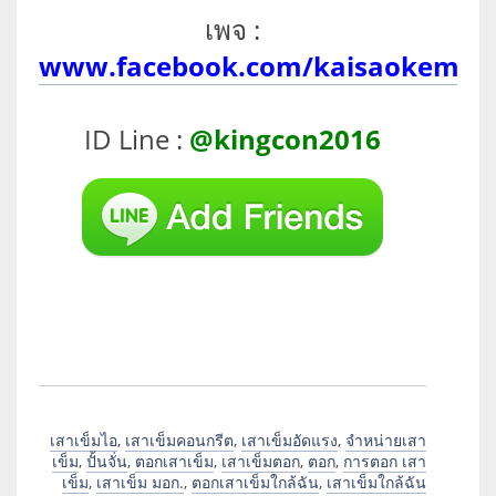
เพจ :
www.facebook.com/kaisaokem
ID Line :
@kingcon2016
เสาเข็มไอ
,
เสาเข็มคอนกรีต
,
เสาเข็มอัดแรง
,
จำหน่ายเสา
เข็ม
,
ปั้นจั่น
,
ตอกเสาเข็ม
,
เสาเข็มตอก
,
ตอก
,
การตอก เสา
เข็ม
,
เสาเข็ม มอก.
,
ตอกเสาเข็มใกล้ฉัน
,
เสาเข็มใกล้ฉัน