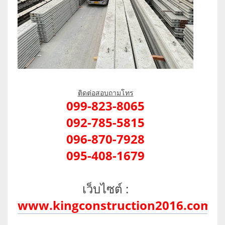
ติดต่อสอบถามโทร
099-823-8065
092-785-5815
096-870-7928
095-408-1679
เว็บไซต์ :
www.kingconstruction2016.com