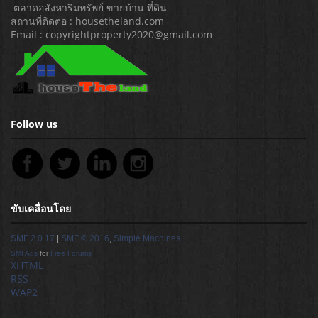
ตลาดอสังหาริมทรัพย์ ขายบ้าน ที่ดิน
สถานที่ติดต่อ : housetheland.com
Email : copyrightproperty2020@gmail.com
Follow us
ขับเคลื่อนโดย
SMF 2.0.17
|
SMF © 2016
,
Simple Machines
SMFAds
for
Free Forums
XHTML
RSS
WAP2