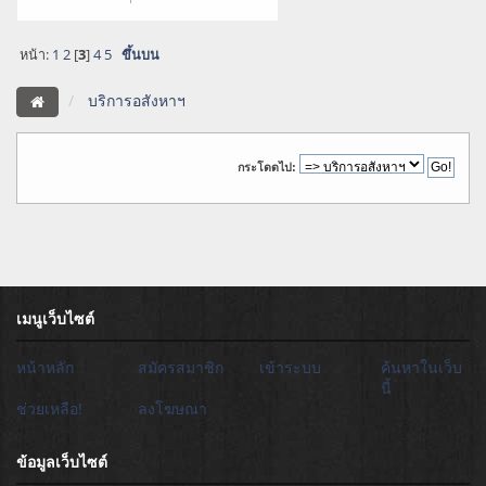
หน้า:
1
2
[
3
]
4
5
ขึ้นบน
บริการอสังหาฯ
กระโดดไป:
เมนูเว็บไซต์
หน้าหลัก
สมัครสมาชิก
เข้าระบบ
ค้นหาในเว็บ
นี้
ช่วยเหลือ!
ลงโฆษณา
ข้อมูลเว็บไซต์