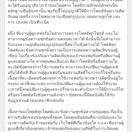
จะได้รับอนุญาติจากเจ้าของโดยตรง โดยมีลายลักษณ์อักษรเป็น
หลักฐานยืนยันเท่านั้น ฟอรั่มนี้ไม่อนุญาติให้มีการโพสต์ข้อความติด
กันหลายครั้ง การโฆษณาชวนเชื่อทุกรูปแบบ จดหมายลูกโซ่ และ
การ Quote เป็นพีระมิด
อนึ่ง ทีมงานผู้ดูแลฟอรั่มไม่สามารถตรวจโพสต์ทุกโพสต์ และไม่
สามารถดูข้อความทุกข้อความตลอดเวลาได้ ดังนั้นจึงไม่สามารถ
รับรองความถูกต้องสมบูรณ์ของเนื้อหาในข้อความได้ โพสต์ทุก
โพสต์และข้อความทุกข้อความเป็นการแสดงความคิดเห็นของผู้
เขียน ไม่เกี่ยวข้องกับความคิดเห็นของเจ้าของฟอรั่มหรือทีมงานผู้
ดูแลแต่อย่างใด หากคุณพบเห็นและคิดว่าโพสต์หรือข้อความใด
ละเมิดข้อตกลงการใช้งานฟอรั่ม สามารถแจ้งแก่ทีมงานผู้ดูแลฟ
อรั่มได้ทันที ทีมงานผู้ดูแลฟอรั่มขอสงวนสิทธิ์ในการแก้ไขหรือลบ
เนื้อหาที่ละเมิดต่อข้อตกลงการใช้งานฟอรั่ม หากความผิดนั้นอยู่ใน
กรอบเวลาที่เหมาะสม การแจ้งแก่ทีมงานผู้ดูแลอาจต้องใช้ระยะ
เวลาหนึ่งก่อนทีมงานผู้ดูแลจะปรึกษาและดำเนินการให้มีการแก้ไข
หรือลบโพสต์หรือข้อความดังกล่าว ข้อตกลงนี้มีผลบังคับใช้กับ
ข้อมูลส่วนตัวของสมาชิกเช่นกัน
เนื้อหาของโพสต์ทุกโพสต์และข้อความทุกข้อความของคุณ ถือเป็น
ความรับผิดชอบของคุณทั้งหมด โดยคุณยินยอมที่จะปกป้องและไม่
เอาความผิดกับเจ้าของฟอรั่ม เว็บไซต์ที่เกี่ยวข้องใด ๆ และทีมงานผู้
ดูแลที่เกี่ยวข้องทุกคน เจ้าของฟอรั่มขอสงวนสิทธิในการเปิดเผย