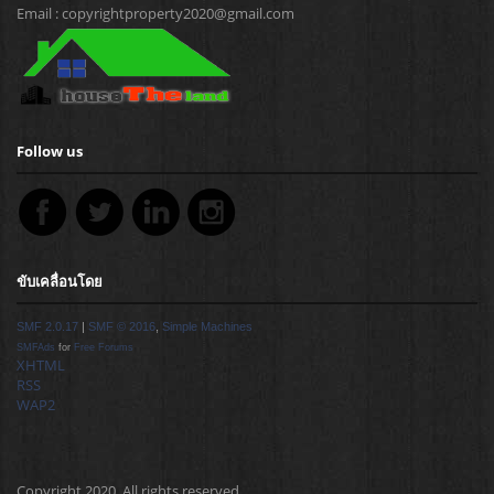
Email : copyrightproperty2020@gmail.com
Follow us
ขับเคลื่อนโดย
SMF 2.0.17
|
SMF © 2016
,
Simple Machines
SMFAds
for
Free Forums
XHTML
RSS
WAP2
Copyright 2020. All rights reserved.