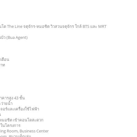
โด The Line จตุจักร-หมอชิต วิวสวนจตุจักร ใกล้ BTS และ MRT
บัว (Bua Agent)
เดือน
บาท
าคารสูง 43 ชั้น
ว่ายน้ำ
เจอร์และเครื่องใช้ไฟฟ้า
น
S หมอชิต เข้าคอนโดสะดวก
กในโครงการ
ting Room, Business Center
om, สนามเด็กเล่น