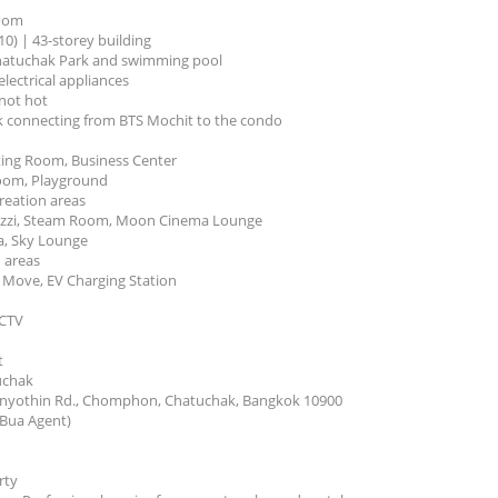
room
10) | 43-storey building
Chatuchak Park and swimming pool
electrical appliances
 not hot
 connecting from BTS Mochit to the condo
ting Room, Business Center
oom, Playground
reation areas
uzzi, Steam Room, Moon Cinema Lounge
na, Sky Lounge
 areas
 Move, EV Charging Station
CCTV
t
uchak
onyothin Rd., Chomphon, Chatuchak, Bangkok 10900
(Bua Agent)
rty