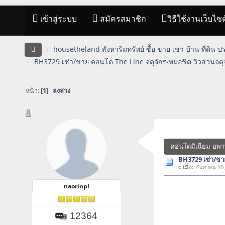
เข้าสู่ระบบ
สมัครสมาชิก
วิธีใช้งานเว็บไซต
housetheland สังหาริมทรัพย์ ซื้อ ขาย เช่า บ้าน ที่ดิน 
BH3729 เช่า/ขาย คอนโด The Line จตุจักร-หมอชิต วิวสวนจตุ
หน้า: [
1
]
ลงล่าง
คอนโดมิเนียม อพา
BH3729 เช่า/ขา
«
เมื่อ:
กันยายน 10,
naorinpl
12364