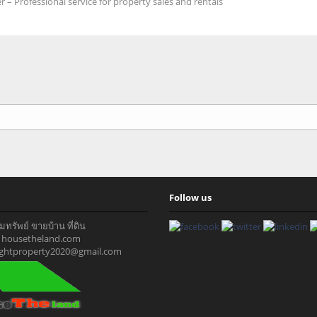
r – Professional service for property sales and rentals
Follow us
ทรัพย์ ขายบ้าน ที่ดิน
 : housetheland.com
rightproperty2020@gmail.com