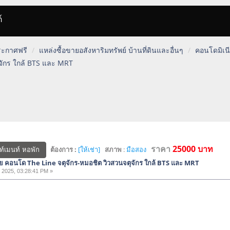
์
ประกาศฟรี
แหล่งซื้อขายอสังหาริมทรัพย์ บ้านที่ดินและอื่นๆ
คอนโดมิเนี
จักร ใกล้ BTS และ MRT
ราคา
25000 บาท
ต้องการ :
[ให้เช่า]
สภาพ
:
มือสอง
ท์เมนท์ หอพัก
ย คอนโด The Line จตุจักร-หมอชิต วิวสวนจตุจักร ใกล้ BTS และ MRT
 2025, 03:28:41 PM »