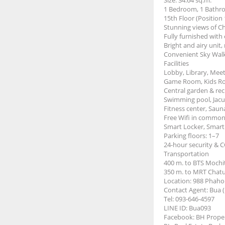
1 Bedroom, 1 Bath
15th Floor (Position 
Stunning views of 
Fully furnished with 
Bright and airy unit,
Convenient Sky Walk
Facilities
Lobby, Library, Mee
Game Room, Kids R
Central garden & rec
Swimming pool, Jac
Fitness center, Sau
Free Wifi in common
Smart Locker, Smart
Parking floors: 1–7
24-hour security & 
Transportation
400 m. to BTS Mochi
350 m. to MRT Chat
Location: 988 Phah
Contact Agent: Bua 
Tel: 093-646-4597
LINE ID: Bua093
Facebook: BH Prope