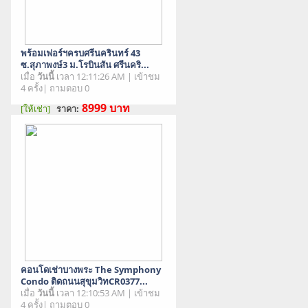
พร้อมเฟอร์ฯครบศรีนครินทร์ 43
ซ.สุภาพงษ์3 ม.โรบินสัน ศรีนคริ...
เมื่อ
วันนี้
เวลา 12:11:26 AM | เข้าชม
4 ครั้ง| ถามตอบ 0
8999
บาท
[ให้เช่า]
ราคา:
สภาพสินค้า : มือสอง
คอนโดเช่าบางพระ The Symphony
Condo ติดถนนสุขุมวิทCR0377...
เมื่อ
วันนี้
เวลา 12:10:53 AM | เข้าชม
4 ครั้ง| ถามตอบ 0