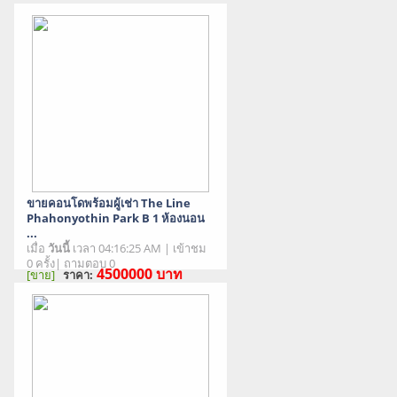
ขายคอนโดพร้อมผู้เช่า The Line
Phahonyothin Park B 1 ห้องนอน
...
เมื่อ
วันนี้
เวลา 04:16:25 AM | เข้าชม
0 ครั้ง| ถามตอบ 0
4500000
บาท
[ขาย]
ราคา:
สภาพสินค้า : มือสอง