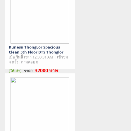
Runesu ThongLor Spacious
Clean 5th Floor BTS Thonglor
เมื่อ
วันนี้
เวลา 12:30:31 AM | เข้าชม
4 ครั้ง| ถามตอบ 0
32000
บาท
[ให้เช่า]
ราคา:
สภาพสินค้า : มือสอง