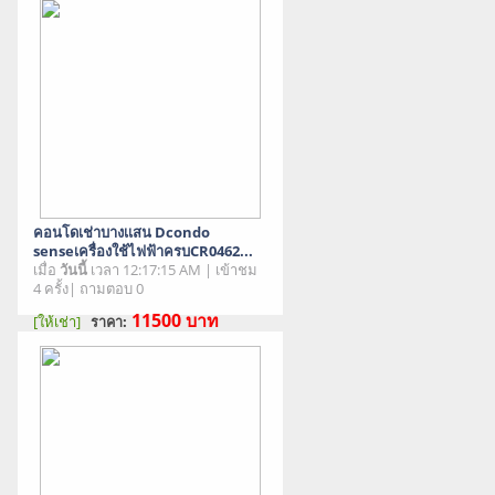
คอนโดเช่าบางเเสน Dcondo
senseเครื่องใช้ไฟฟ้าครบCR0462...
เมื่อ
วันนี้
เวลา 12:17:15 AM | เข้าชม
4 ครั้ง| ถามตอบ 0
11500
บาท
[ให้เช่า]
ราคา:
สภาพสินค้า : มือสอง