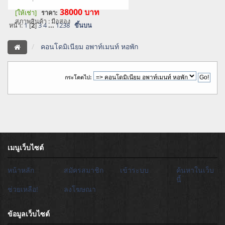
38000
บาท
[ให้เช่า]
ราคา:
สภาพสินค้า : มือสอง
หน้า:
1
[
2
]
3
4
...
1238
ขึ้นบน
คอนโดมิเนียม อพาท์เมนท์ หอพัก
กระโดดไป:
เมนูเว็บไซต์
หน้าหลัก
สมัครสมาชิก
เข้าระบบ
ค้นหาในเว็บ
นี้
ช่วยเหลือ!
ลงโฆษณา
ข้อมูลเว็บไซต์