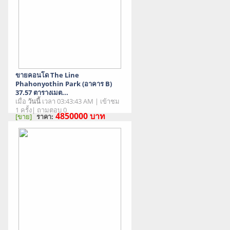
ขายคอนโด The Line
Phahonyothin Park (อาคาร B)
37.57 ตารางเมต...
เมื่อ
วันนี้
เวลา 03:43:43 AM | เข้าชม
1 ครั้ง| ถามตอบ 0
4850000
บาท
[ขาย]
ราคา:
สภาพสินค้า : มือสอง