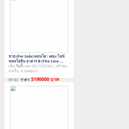
ขาย (For Sale) คอนโด : เดอะ ไลน์
พหลโยธิน อาคาร B (The Line ...
เมื่อ
วันนี้
เวลา 03:17:53 AM | เข้าชม
0 ครั้ง| ถามตอบ 0
5190000
บาท
[ขาย]
ราคา:
สภาพสินค้า : มือสอง