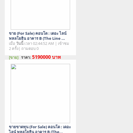
ขาย (For Sale) คอนโด : เดอะ ไลน์
พหลโยธิน อาคาร B (The Line ...
เมื่อ
วันนี้
เวลา 02:44:52 AM | เข้าชม
2 ครั้ง| ถามตอบ 0
5190000
บาท
[ขาย]
ราคา:
สภาพสินค้า : มือสอง
ขายขาดทุน (For Sale) คอนโด : เดอะ
ไลน์ พหลโยธิน อาคาร B (The...