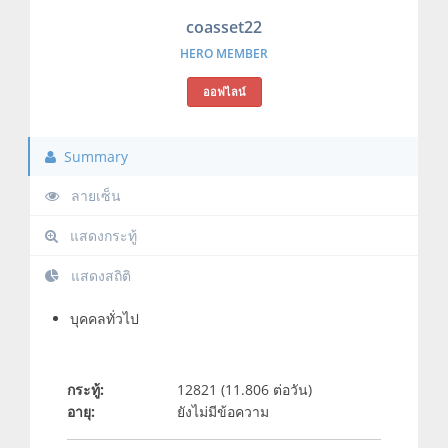
coasset22
HERO MEMBER
ออฟไลน์
Summary
ลายเซ็น
แสดงกระทู้
แสดงสถิติ
บุคคลทั่วไป
กระทู้:
12821 (11.806 ต่อวัน)
อายุ:
ยังไม่มีข้อความ